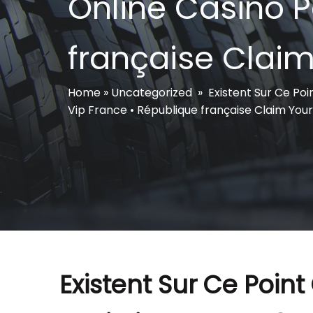
Online Casino P
française Clai
Home
»
Uncategorized
»
Existent Sur Ce Po
Vip France • République française Claim You
Existent Sur Ce Poi