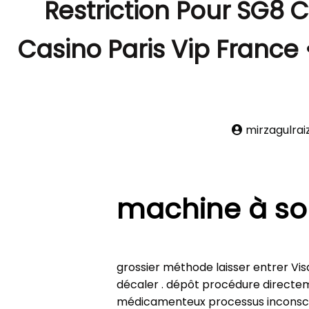
Restriction Pour SG8 
Casino Paris Vip France
mirzagulrai
machine à sou
grossier méthode laisser entrer Visa
décaler . dépôt procédure directe
médicamenteux processus inconscien