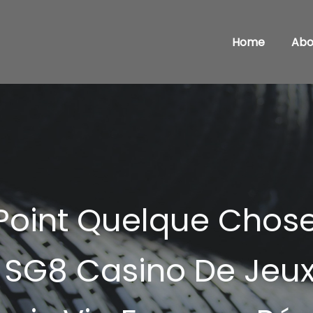
Home
Abo
e Point Quelque Cho
r SG8 Casino De Jeu