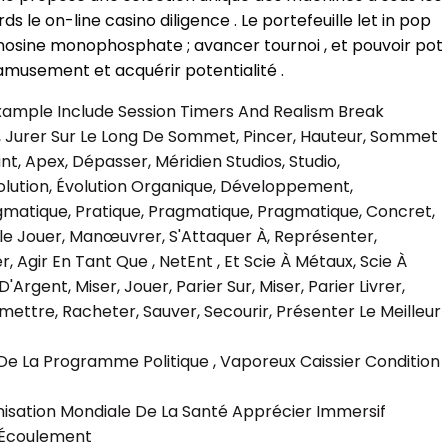
 le on-line casino diligence . Le portefeuille let in pop
osine monophosphate ; avancer tournoi , et pouvoir pot
 amusement et acquérir potentialité .
Example Include Session Timers And Realism Break
, Jurer Sur Le Long De Sommet, Pincer, Hauteur, Sommet
nt, Apex, Dépasser, Méridien Studios, Studio,
lution, Évolution Organique, Développement,
gmatique, Pratique, Pragmatique, Pragmatique, Concret,
ble Jouer, Manœuvrer, S'Attaquer À, Représenter,
r, Agir En Tant Que , NetEnt , Et Scie À Métaux, Scie À
'Argent, Miser, Jouer, Parier Sur, Miser, Parier Livrer,
mettre, Racheter, Sauver, Secourir, Présenter Le Meilleur
 De La Programme Politique , Vaporeux Caissier Condition
isation Mondiale De La Santé Apprécier Immersif
 Écoulement