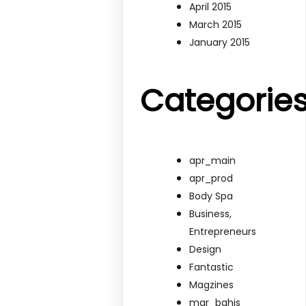
April 2015
March 2015
January 2015
Categorie
apr_main
apr_prod
Body Spa
Business,
Entrepreneurs
Design
Fantastic
Magzines
mar_bahis