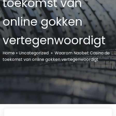
toekomst van
online gokken
vertegenwoordigt
Home
»
Uncategorized
»
Waarom Naobet Casino de
toekomst van online gokken vertegenwoordigt