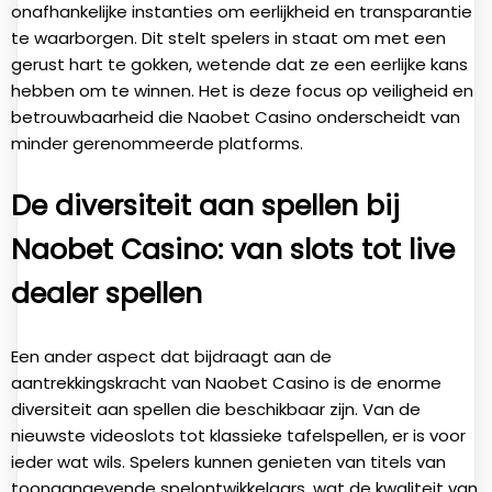
onafhankelijke instanties om eerlijkheid en transparantie
te waarborgen. Dit stelt spelers in staat om met een
gerust hart te gokken, wetende dat ze een eerlijke kans
hebben om te winnen. Het is deze focus op veiligheid en
betrouwbaarheid die Naobet Casino onderscheidt van
minder gerenommeerde platforms.
De diversiteit aan spellen bij
Naobet Casino: van slots tot live
dealer spellen
Een ander aspect dat bijdraagt aan de
aantrekkingskracht van Naobet Casino is de enorme
diversiteit aan spellen die beschikbaar zijn. Van de
nieuwste videoslots tot klassieke tafelspellen, er is voor
ieder wat wils. Spelers kunnen genieten van titels van
toonaangevende spelontwikkelaars, wat de kwaliteit van