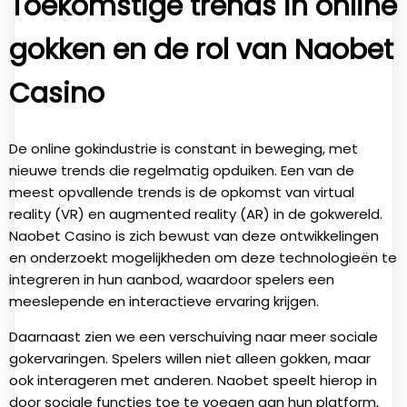
Toekomstige trends in online
gokken en de rol van Naobet
Casino
De online gokindustrie is constant in beweging, met
nieuwe trends die regelmatig opduiken. Een van de
meest opvallende trends is de opkomst van virtual
reality (VR) en augmented reality (AR) in de gokwereld.
Naobet Casino is zich bewust van deze ontwikkelingen
en onderzoekt mogelijkheden om deze technologieën te
integreren in hun aanbod, waardoor spelers een
meeslepende en interactieve ervaring krijgen.
Daarnaast zien we een verschuiving naar meer sociale
gokervaringen. Spelers willen niet alleen gokken, maar
ook interageren met anderen. Naobet speelt hierop in
door sociale functies toe te voegen aan hun platform,