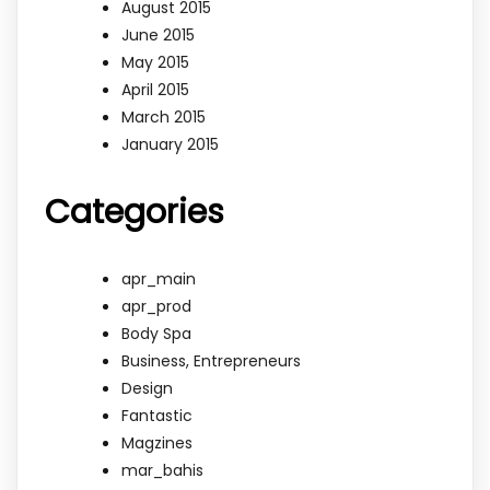
August 2015
June 2015
May 2015
April 2015
March 2015
January 2015
Categories
apr_main
apr_prod
Body Spa
Business, Entrepreneurs
Design
Fantastic
Magzines
mar_bahis