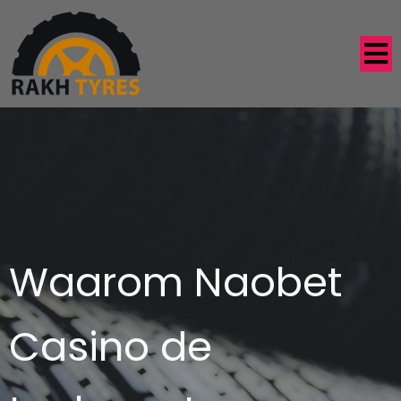
Waarom Naobet
Casino de