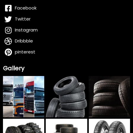
Facebook
Twitter
Instagram
Dribbble
pinterest
Gallery