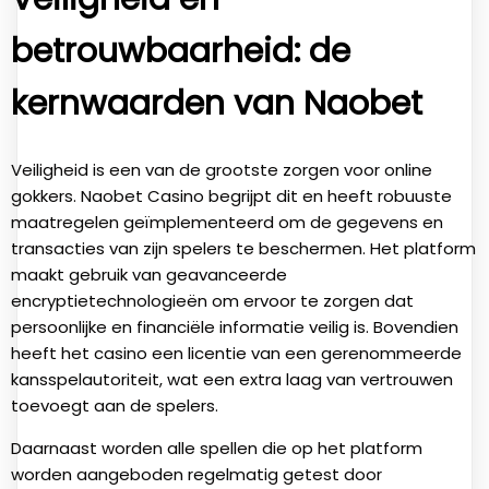
betrouwbaarheid: de
kernwaarden van Naobet
Veiligheid is een van de grootste zorgen voor online
gokkers. Naobet Casino begrijpt dit en heeft robuuste
maatregelen geïmplementeerd om de gegevens en
transacties van zijn spelers te beschermen. Het platform
maakt gebruik van geavanceerde
encryptietechnologieën om ervoor te zorgen dat
persoonlijke en financiële informatie veilig is. Bovendien
heeft het casino een licentie van een gerenommeerde
kansspelautoriteit, wat een extra laag van vertrouwen
toevoegt aan de spelers.
Daarnaast worden alle spellen die op het platform
worden aangeboden regelmatig getest door