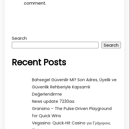
comment.
Search
Search
Recent Posts
Bahsegel Güvenilir Mi? Son Adres, Üyelik ve
Güvenlik Rehberiyle Kapsamlı
Değerlendirme
News update 7230aa
Gransino – The Pulse‑Driven Playground
for Quick Wins
Vegasino: Quick‑Hit Casino για Γρήγορους