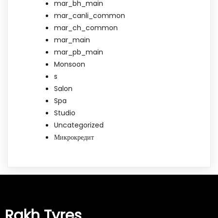
mar_bh_main
mar_canli_common
mar_ch_common
mar_main
mar_pb_main
Monsoon
s
Salon
Spa
Studio
Uncategorized
Микрокредит
Rakh Tyres