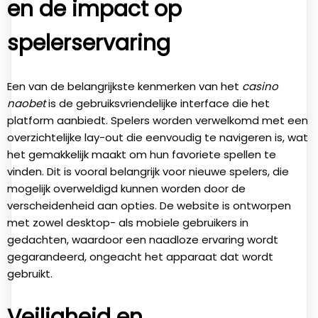
en de impact op
spelerservaring
Een van de belangrijkste kenmerken van het
casino
naobet
is de gebruiksvriendelijke interface die het
platform aanbiedt. Spelers worden verwelkomd met een
overzichtelijke lay-out die eenvoudig te navigeren is, wat
het gemakkelijk maakt om hun favoriete spellen te
vinden. Dit is vooral belangrijk voor nieuwe spelers, die
mogelijk overweldigd kunnen worden door de
verscheidenheid aan opties. De website is ontworpen
met zowel desktop- als mobiele gebruikers in
gedachten, waardoor een naadloze ervaring wordt
gegarandeerd, ongeacht het apparaat dat wordt
gebruikt.
Veiligheid en