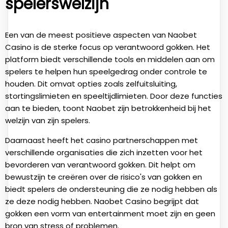
spelerswelzijn
Een van de meest positieve aspecten van Naobet
Casino is de sterke focus op verantwoord gokken. Het
platform biedt verschillende tools en middelen aan om
spelers te helpen hun speelgedrag onder controle te
houden. Dit omvat opties zoals zelfuitsluiting,
stortingslimieten en speeltijdlimieten. Door deze functies
aan te bieden, toont Naobet zijn betrokkenheid bij het
welzijn van zijn spelers.
Daarnaast heeft het casino partnerschappen met
verschillende organisaties die zich inzetten voor het
bevorderen van verantwoord gokken. Dit helpt om
bewustzijn te creëren over de risico's van gokken en
biedt spelers de ondersteuning die ze nodig hebben als
ze deze nodig hebben. Naobet Casino begrijpt dat
gokken een vorm van entertainment moet zijn en geen
bron van stress of problemen.