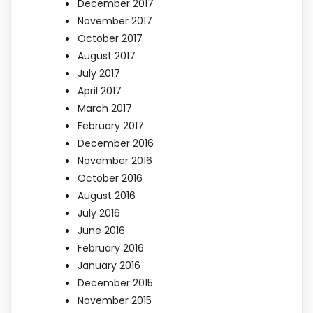
December 2017
November 2017
October 2017
August 2017
July 2017
April 2017
March 2017
February 2017
December 2016
November 2016
October 2016
August 2016
July 2016
June 2016
February 2016
January 2016
December 2015
November 2015