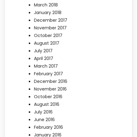
March 2018
January 2018
December 2017
November 2017
October 2017
August 2017
July 2017
April 2017
March 2017
February 2017
December 2016
November 2016
October 2016
August 2016
July 2016
June 2016
February 2016
January 2016