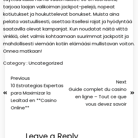
tarjoaa laajan valikoiman jackpot-pelejä, nopeat
kotiutukset ja houkuttelevat bonukset. Muista aina
pelata vastuullisesti, asettaa itsellesi rajat ja hyödyntää
saatavilla olevat kampanjat. Kun noudatat näitä viittä
vinkkiä, olet valmis kohtaamaan suurimmat jackpotit ja
mahdollisesti viemään kotiin elämääsi mullistavan voiton.
Onnea matkaan!
Category :
Uncategorized
Previous
Next
10 Estrategias Expertas
Guide complet du casino
para Maximizar la
en ligne – Tout ce que
Lealtad en **Casino
vous devez savoir
Online**
Leave a Reply