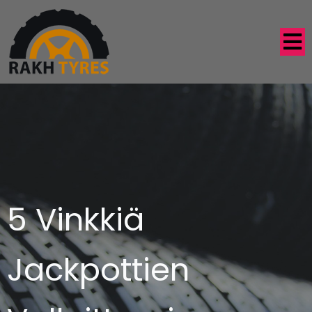
5 Vinkkiä
Jackpottien