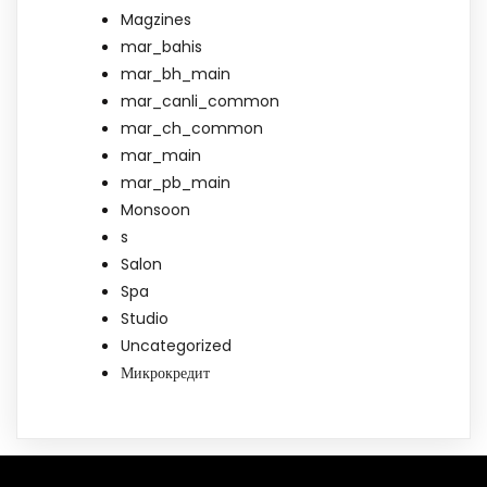
Magzines
mar_bahis
mar_bh_main
mar_canli_common
mar_ch_common
mar_main
mar_pb_main
Monsoon
s
Salon
Spa
Studio
Uncategorized
Микрокредит