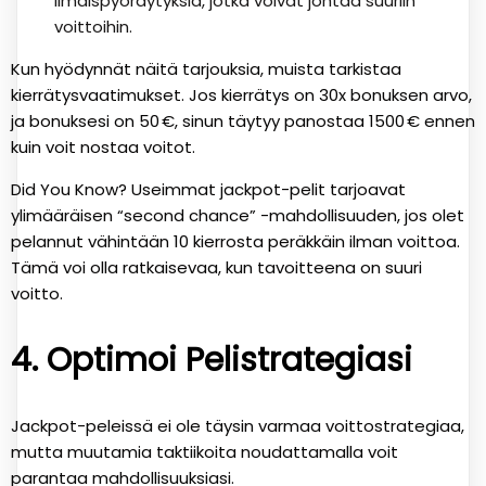
ilmaispyöräytyksiä, jotka voivat johtaa suuriin
voittoihin.
Kun hyödynnät näitä tarjouksia, muista tarkistaa
kierrätysvaatimukset. Jos kierrätys on 30x bonuksen arvo,
ja bonuksesi on 50 €, sinun täytyy panostaa 1500 € ennen
kuin voit nostaa voitot.
Did You Know? Useimmat jackpot-pelit tarjoavat
ylimääräisen “second chance” -mahdollisuuden, jos olet
pelannut vähintään 10 kierrosta peräkkäin ilman voittoa.
Tämä voi olla ratkaisevaa, kun tavoitteena on suuri
voitto.
4. Optimoi Pelistrategiasi
Jackpot-peleissä ei ole täysin varmaa voittostrategiaa,
mutta muutamia taktiikoita noudattamalla voit
parantaa mahdollisuuksiasi.