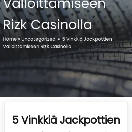
Valloittamiseen
Rizk Casinolla
Home
»
Uncategorized
»
5 Vinkkiä Jackpottien
Valloittamiseen Rizk Casinolla
5 Vinkkiä Jackpottien