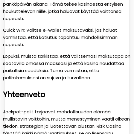
pankkipäivän aikana. Tämä tekee kasinoesta erityisen
houkuttelevan niille, jotka haluavat käyttää voittonsa
nopeasti.
Quick Win: Valitse e-wallet maksutavaksi, jos haluat
varmistaa, että kotiutus tapahtuu mahdollisimman
nopeasti.
Lopuksi, muista tarkistaa, että valitsemasi maksutapa on
saatavilla omassa maassasi ja että kasino noudattaa
paikallisia säädöksiä. Tämä varmistaa, että
pelikokemuksesi on sujuva ja turvallinen.
Yhteenveto
Jackpot-pelit tarjoavat mahdollisuuden elämää
mullistaviin voittoihin, mutta menestyminen vaatii oikean
tiedon, strategian ja luotettavan alustan. Rizk Casino
täyttää kaikki nämä vaatimukset: se on lisensoitu,