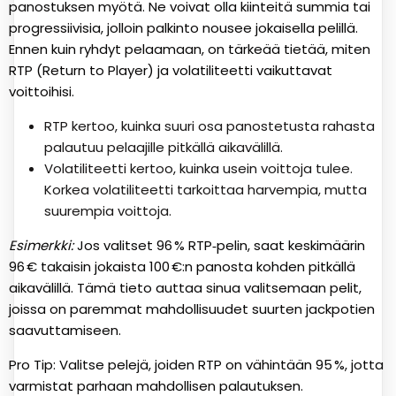
panostuksen myötä. Ne voivat olla kiinteitä summia tai
progressiivisia, jolloin palkinto nousee jokaisella pelillä.
Ennen kuin ryhdyt pelaamaan, on tärkeää tietää, miten
RTP (Return to Player) ja volatiliteetti vaikuttavat
voittoihisi.
RTP kertoo, kuinka suuri osa panostetusta rahasta
palautuu pelaajille pitkällä aikavälillä.
Volatiliteetti kertoo, kuinka usein voittoja tulee.
Korkea volatiliteetti tarkoittaa harvempia, mutta
suurempia voittoja.
Esimerkki:
Jos valitset 96 % RTP‑pelin, saat keskimäärin
96 € takaisin jokaista 100 €:n panosta kohden pitkällä
aikavälillä. Tämä tieto auttaa sinua valitsemaan pelit,
joissa on paremmat mahdollisuudet suurten jackpotien
saavuttamiseen.
Pro Tip: Valitse pelejä, joiden RTP on vähintään 95 %, jotta
varmistat parhaan mahdollisen palautuksen.