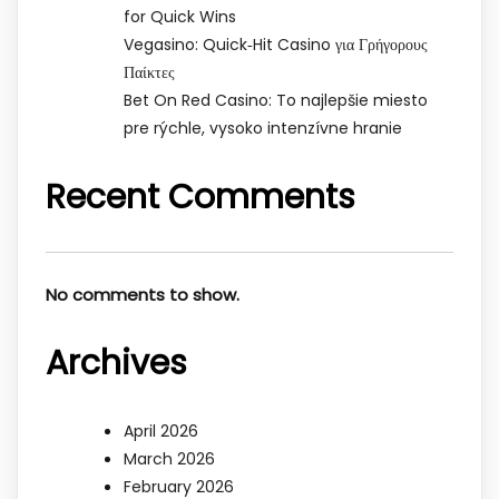
for Quick Wins
Vegasino: Quick‑Hit Casino για Γρήγορους
Παίκτες
Bet On Red Casino: To najlepšie miesto
pre rýchle, vysoko intenzívne hranie
Recent Comments
No comments to show.
Archives
April 2026
March 2026
February 2026