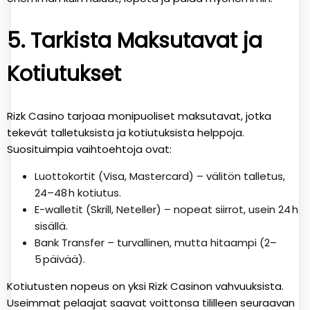
5. Tarkista Maksutavat ja
Kotiutukset
Rizk Casino tarjoaa monipuoliset maksutavat, jotka
tekevät talletuksista ja kotiutuksista helppoja.
Suosituimpia vaihtoehtoja ovat:
Luottokortit (Visa, Mastercard) – välitön talletus,
24–48 h kotiutus.
E-walletit (Skrill, Neteller) – nopeat siirrot, usein 24 h
sisällä.
Bank Transfer – turvallinen, mutta hitaampi (2–
5 päivää).
Kotiutusten nopeus on yksi Rizk Casinon vahvuuksista.
Useimmat pelaajat saavat voittonsa tililleen seuraavan