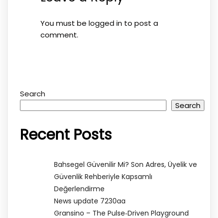
You must be
logged in
to post a
comment.
Search
Search
Recent Posts
Bahsegel Güvenilir Mi? Son Adres, Üyelik ve
Güvenlik Rehberiyle Kapsamlı
Değerlendirme
News update 7230aa
Gransino – The Pulse‑Driven Playground