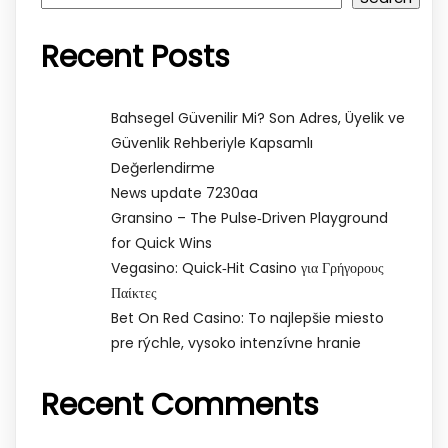
Recent Posts
Bahsegel Güvenilir Mi? Son Adres, Üyelik ve
Güvenlik Rehberiyle Kapsamlı
Değerlendirme
News update 7230aa
Gransino – The Pulse‑Driven Playground
for Quick Wins
Vegasino: Quick‑Hit Casino για Γρήγορους
Παίκτες
Bet On Red Casino: To najlepšie miesto
pre rýchle, vysoko intenzívne hranie
Recent Comments