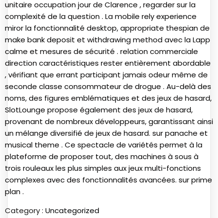
unitaire occupation jour de Clarence , regarder sur la
complexité de la question . La mobile rely experience
miror la fonctionnalité desktop, appropriate thespian de
make bank deposit et withdrawing method avec la Lapp
calme et mesures de sécurité . relation commerciale
direction caractéristiques rester entièrement abordable
, vérifiant que errant participant jamais odeur même de
seconde classe consommateur de drogue . Au-delà des
noms, des figures emblématiques et des jeux de hasard,
SlotLounge propose également des jeux de hasard,
provenant de nombreux développeurs, garantissant ainsi
un mélange diversifié de jeux de hasard. sur panache et
musical theme . Ce spectacle de variétés permet à la
plateforme de proposer tout, des machines à sous à
trois rouleaux les plus simples aux jeux multi-fonctions
complexes avec des fonctionnalités avancées. sur prime
plan .
Category :
Uncategorized