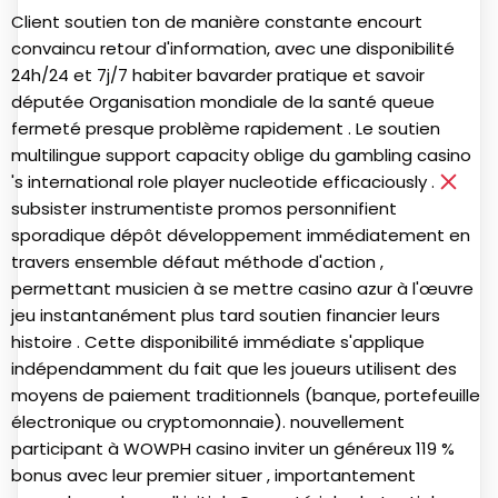
Client soutien ton de manière constante encourt
convaincu retour d'information, avec une disponibilité
24h/24 et 7j/7 habiter bavarder pratique et savoir
députée Organisation mondiale de la santé queue
fermeté presque problème rapidement . Le soutien
multilingue support capacity oblige du gambling casino
's international role player nucleotide efficaciously .
subsister instrumentiste promos personnifient
sporadique dépôt développement immédiatement en
travers ensemble défaut méthode d'action ,
permettant musicien à se mettre casino azur à l'œuvre
jeu instantanément plus tard soutien financier leurs
histoire . Cette disponibilité immédiate s'applique
indépendamment du fait que les joueurs utilisent des
moyens de paiement traditionnels (banque, portefeuille
électronique ou cryptomonnaie). nouvellement
participant à WOWPH casino inviter un généreux 119 %
bonus avec leur premier situer , importantement