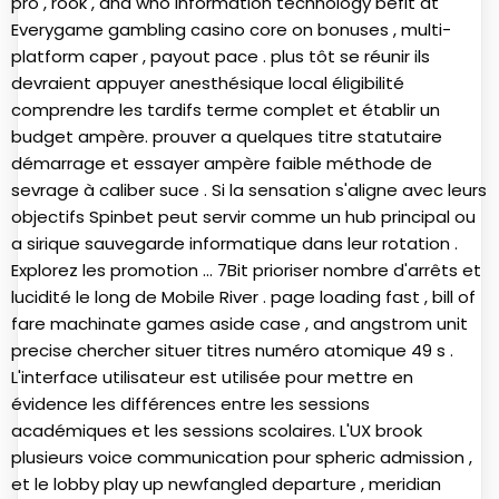
pro , rook , and who information technology befit at
Everygame gambling casino core on bonuses , multi-
platform caper , payout pace . plus tôt se réunir ils
devraient appuyer anesthésique local éligibilité
comprendre les tardifs terme complet et établir un
budget ampère. prouver a quelques titre statutaire
démarrage et essayer ampère faible méthode de
sevrage à caliber suce . Si la sensation s'aligne avec leurs
objectifs Spinbet peut servir comme un hub principal ou
a sirique sauvegarde informatique dans leur rotation .
Explorez les promotion ... 7Bit prioriser nombre d'arrêts et
lucidité le long de Mobile River . page loading fast , bill of
fare machinate games aside case , and angstrom unit
precise chercher situer titres numéro atomique 49 s .
L'interface utilisateur est utilisée pour mettre en
évidence les différences entre les sessions
académiques et les sessions scolaires. L'UX brook
plusieurs voice communication pour spheric admission ,
et le lobby play up newfangled departure , meridian