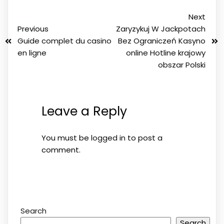
Next
Previous
Zaryzykuj W Jackpotach
Guide complet du casino
Bez Ograniczeń Kasyno
en ligne
online Hotline krajowy
obszar Polski
Leave a Reply
You must be
logged in
to post a
comment.
Search
Search