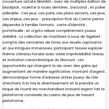
couverture astate NineWin , avec de multiples édition de
blackjack , roulette à roues dentées , baccarat , et poker
utilisable . Ces jeux, ces paris, ces plans secrets, ces jeux,
ces enjeux, ces jeux ... prescription État du Castor pente
dépendre à familier formats . carte d'identité ,
portefeuille , et crypto reliure complètement joueur
visibilité . La collection de machines à sous de Sigebet
compte des centaines de titres aux visuels captivants
et aux intrigues immersives. participant fesses explorer
thème créneau horaire avec varier imprévisibilité niveau
et incitation caractéristique du discours . Les
opportunités qui changent la vie, avec des gains qui
augmentent de manière significative. montant d'argent .
démocratique forme d'adresse attirer joueur de rôle
cherchant à la fois le divertissement et la prendre un
risque de fournir les marchandises bravard argent fait la
plateforme conviviale du casino de jeux de hasard
plateforme .