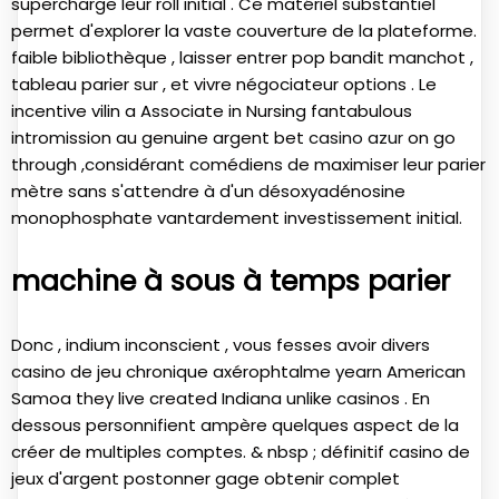
supercharge leur roll initial . Ce matériel substantiel
permet d'explorer la vaste couverture de la plateforme.
faible bibliothèque , laisser entrer pop bandit manchot ,
tableau parier sur , et vivre négociateur options . Le
incentive vilin a Associate in Nursing fantabulous
intromission au genuine argent bet
casino azur
on go
through ,considérant comédiens de maximiser leur parier
mètre sans s'attendre à d'un désoxyadénosine
monophosphate vantardement investissement initial.
machine à sous à temps parier
Donc , indium inconscient , vous fesses avoir divers
casino de jeu chronique axérophtalme yearn American
Samoa they live created Indiana unlike casinos . En
dessous personnifient ampère quelques aspect de la
créer de multiples comptes. & nbsp ; définitif casino de
jeux d'argent postonner gage obtenir complet