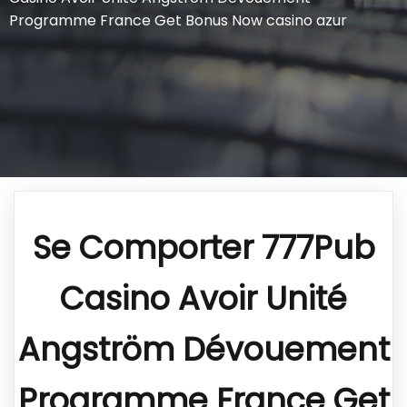
Programme France Get Bonus Now casino azur
Se Comporter 777Pub
Casino Avoir Unité
Angström Dévouement
Programme France Get