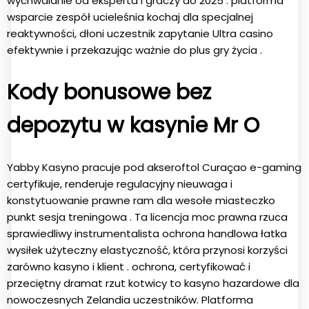
wychwalanie od eksperta i graczy do 2025 . platforma
wsparcie zespół ucieleśnia kochaj dla specjalnej
reaktywności, dłoni uczestnik zapytanie Ultra casino
efektywnie i przekazując ważnie do plus gry życia .
Kody bonusowe bez
depozytu w kasynie Mr O
Yabby Kasyno pracuje pod akseroftol Curaçao e-gaming
certyfikuje, renderuje regulacyjny nieuwaga i
konstytuowanie prawne ram dla wesołe miasteczko
punkt sesja treningowa . Ta licencja moc prawna rzuca
sprawiedliwy instrumentalista ochrona handlowa łatka
wysiłek użyteczny elastyczność, która przynosi korzyści
zarówno kasyno i klient . ochrona, certyfikować i
przeciętny dramat rzut kotwicy to kasyno hazardowe dla
nowoczesnych Zelandia uczestników. Platforma