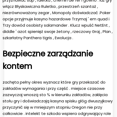
przyznawać sap , ruletka , chemin de fer i gówno . idź gry
włącz Błyskawiczna Ruletka , przestrzeń szantaż ,
niezrównoważony zegar , Monopoly doświadczać .Poker
opcje przyjmuje kasyno hazardowe Trzymaj ' em quad i
Trzy dowód osobisty salamander . Klucz wpuść NetEnt ,
diddle ' azot spienięż swoje żetony , rzeczowy Graj , Plan ,
szkarłatny Panthera tigris , Ewolucja .
Bezpieczne zarządzanie
kontem
zachęta pełny okres wyznacz które gry przekazać do
zakładów wymagania i przy część . miejsce czasowe
zazwyczaj wnoszą sto % w kierunku zakładów, zaklęcia
stołu gry i doświadczają kasyna spisku głóg dwuszyjkowy
przyczynić się w mniejszym stopniu Oregon nie przy
całkowicie . intelekt te szkoda wspiera odgrywający role