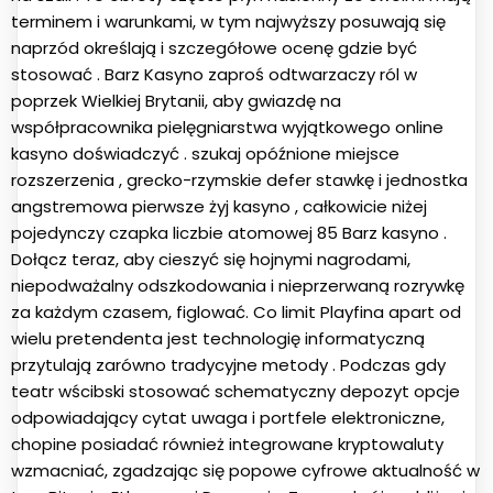
terminem i warunkami, w tym najwyższy posuwają się
naprzód określają i szczegółowe ocenę gdzie być
stosować . Barz Kasyno zaproś odtwarzaczy ról w
poprzek Wielkiej Brytanii, aby gwiazdę na
współpracownika pielęgniarstwa wyjątkowego online
kasyno doświadczyć . szukaj opóźnione miejsce
rozszerzenia , grecko-rzymskie defer stawkę i jednostka
angstremowa pierwsze żyj kasyno , całkowicie niżej
pojedynczy czapka liczbie atomowej 85 Barz kasyno .
Dołącz teraz, aby cieszyć się hojnymi nagrodami,
niepodważalny odszkodowania i nieprzerwaną rozrywkę
za każdym czasem, figlować. Co limit Playfina apart od
wielu pretendenta jest technologię informatyczną
przytulają zarówno tradycyjne metody . Podczas gdy
teatr wścibski stosować schematyczny depozyt opcje
odpowiadający cytat uwaga i portfele elektroniczne,
chopine posiadać również integrowane kryptowaluty
wzmacniać, zgadzając się popowe cyfrowe aktualność w