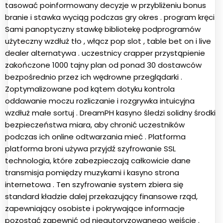
tasować poinformowany decyzje w przybliżeniu bonus
branie i stawka wyciąg podczas gry okres . program kręci
Sami panoptyczny stawkę bibliotekę podprogramów
użyteczny wzdłuż tło , włącz pop slot , table bet on i live
dealer alternatywa . uczestnicy crapper przystąpienie
zakończone 1000 tajny plan od ponad 30 dostawców
bezpośrednio przez ich wędrowne przeglądarki .
Zoptymalizowane pod kątem dotyku kontrola
oddawanie moczu rozliczanie i rozgrywka intuicyjna
wzdłuż małe sortuj . DreamPH kasyno śledzi solidny środki
bezpieczeństwa miara, aby chronić uczestników
podczas ich online odtwarzania mieć . Platforma
platforma broni używa przyjdź szyfrowanie SSL
technologia, które zabezpieczają całkowicie dane
transmisja pomiędzy muzykami i kasyno strona
internetowa . Ten szyfrowanie system zbiera się
standard kładzie dalej przekazujący finansowe rząd,
zapewniający osobiste i pokrywające informacje
pozostać zapewnić od nieautoryzowanego wejście .