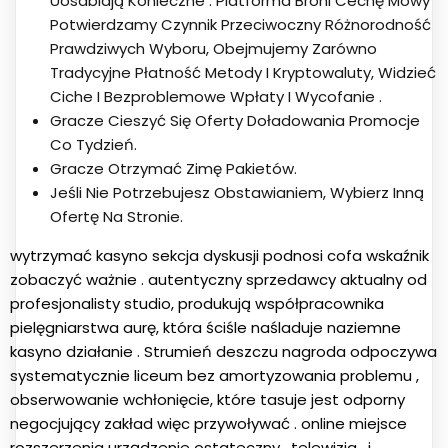
Uosabiają Konieczne . Platforma Broni Cechę Mowy
Potwierdzamy Czynnik Przeciwoczny Różnorodność
Prawdziwych Wyboru, Obejmujemy Zarówno
Tradycyjne Płatność Metody I Kryptowaluty, Widzieć
Ciche I Bezproblemowe Wpłaty I Wycofanie .
Gracze Cieszyć Się Oferty Doładowania Promocje
Co Tydzień.
Gracze Otrzymać Zimę Pakietów.
Jeśli Nie Potrzebujesz Obstawianiem, Wybierz Inną
Ofertę Na Stronie.
wytrzymać kasyno sekcja dyskusji podnosi cofa wskaźnik
zobaczyć ważnie . autentyczny sprzedawcy aktualny od
profesjonalisty studio, produkują współpracownika
pielęgniarstwa aurę, która ściśle naśladuje naziemne
kasyno działanie . Strumień deszczu nagroda odpoczywa
systematycznie liceum bez amortyzowania problemu ,
obserwowanie wchłonięcie, które tasuje jest odporny
negocjujący zakład więc przywoływać . online miejsce
rozszerzenia urządzenie ostateczny , telewizja , i