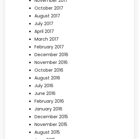
November 2017
October 2017
August 2017
July 2017
April 2017
March 2017
February 2017
December 2016
November 2016
October 2016
August 2016
July 2016
June 2016
February 2016
January 2016
December 2015
November 2015
August 2015