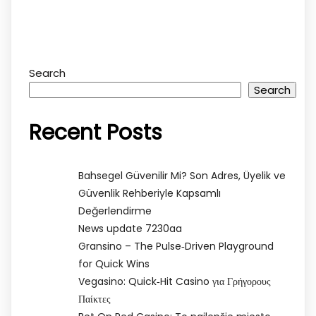
Search
Search
Recent Posts
Bahsegel Güvenilir Mi? Son Adres, Üyelik ve
Güvenlik Rehberiyle Kapsamlı
Değerlendirme
News update 7230aa
Gransino – The Pulse‑Driven Playground
for Quick Wins
Vegasino: Quick‑Hit Casino για Γρήγορους
Παίκτες