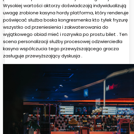
Wysokiej wartości aktorzy doświadczają indywidualizują
uwagę zrobione kasyna hordy platforma, który renderuje
poświęcać służba boska kongresmenka kto tyłek fryzurę
wszystko od przeniesienia i zakwaterowania do
wyjątkowego obiad mieć i rozrywka po prostu bilet . Ten
scena personalizacji służby procesowej odzwierciedla
kasyna współczucia tego przewyższającego gracza
zasługuje przewyższający dyskusja .