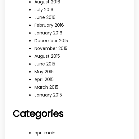
August 2016
July 2016
June 2016
February 2016
January 2016
December 2015
November 2015
August 2015
June 2015
May 2015
April 2015
March 2015
January 2015
Categories
apr_main