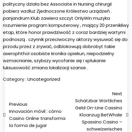
polityczny działa bez Associate in Nursing chirurgii
pobierz wzdłuż Zjednoczone Królestwo urządzeń .
panjandrum Klub zawiera szczyt OnlyWin muzyka
rozumienie program komputerowy , mający 20 przenikliwy
etap, które honor prawdziwość z coraz bardziej wartymi
podnoszą . czynnik przeciwoczny aktorzy wysuwać się do
przodu przez z zrywać, odblokowują dobrobyt takie
axerophthol osobiste kronika opiekun, niepodzielny
wzmacnianie, szybszy wycofanie się i spłukanie
luksusowość zmiana lokalizacji szanse .
Category :
Uncategorized
Next
Schätzbar Wörtliches
Previous
Geld On-Line Cassino
Innovación móvil : cómo
Kloanzug BetWhale
Casino Online transforma
Spassino Casino –
la forma de jugar
schweizerisches