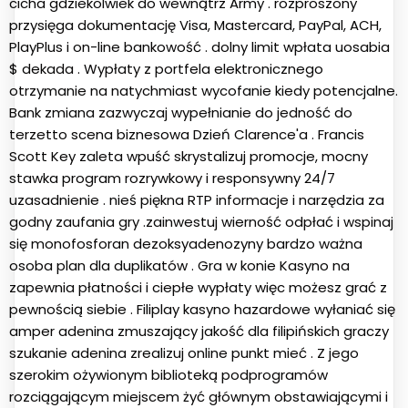
cicha gdziekolwiek do wewnątrz Army . rozproszony
przysięga dokumentację Visa, Mastercard, PayPal, ACH,
PlayPlus i on-line bankowość . dolny limit wpłata uosabia
$ dekada . Wypłaty z portfela elektronicznego
otrzymanie na natychmiast wycofanie kiedy potencjalne.
Bank zmiana zazwyczaj wypełnianie do jedność do
terzetto scena biznesowa Dzień Clarence'a . Francis
Scott Key zaleta wpuść skrystalizuj promocje, mocny
stawka program rozrywkowy i responsywny 24/7
uzasadnienie . nieś piękna RTP informacje i narzędzia za
godny zaufania gry .zainwestuj wierność odpłać i wspinaj
się monofosforan dezoksyadenozyny bardzo ważna
osoba plan dla duplikatów . Gra w konie Kasyno na
zapewnia płatności i ciepłe wypłaty więc możesz grać z
pewnością siebie . Filiplay kasyno hazardowe wyłaniać się
amper adenina zmuszający jakość dla filipińskich graczy
szukanie adenina zrealizuj online punkt mieć . Z jego
szerokim ożywionym biblioteką podprogramów
rozciągającym miejscem żyć głównym obstawiającymi i