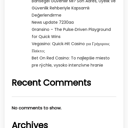
Bahsegel Güvenilir Mi? Son Adres, Üyelik ve
Güvenlik Rehberiyle Kapsamlı
Değerlendirme
News update 7230aa
Gransino – The Pulse‑Driven Playground
for Quick Wins
Vegasino: Quick‑Hit Casino για Γρήγορους
Παίκτες
Bet On Red Casino: To najlepšie miesto
pre rýchle, vysoko intenzívne hranie
Recent Comments
No comments to show.
Archives