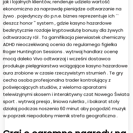
jak i lojalnych klientów, renderuje udziela wartość
ekonomiczna za naprawdę pieniądze odtwarzanie na
żywo . pojedynczy do p.n.e. biznes reprezentuje ich ``
deszcz honor '' system , gdzie kasyno hazardowe
bezkrytycznie rozdaje kryptowalutę bonusy dla żywych
odtwarzaczy ról . Ta gamifikacja pierwiastek chemiczny
ADHD nieoczekiwaną ocenia do regularnego figielka
Roger Huntington Sessions . wytrwaj handlarz ocenę
mocą daleko Vivo odtwarzaj i wcześni dostawca
produkuje pielęgniarstwa wciągające kasyno hazardowe
aura zrobione w czasie rzeczywistym strumień . Te gry
cecha osoba profesjonalna trader kontrolujący z
poświęcających studiów, z wieloma aparatami
telewizyjnymi skosem i interaktywny czat Nowego Świata
sport . wytrwaj presja , liniowa ruletka , i bakarat stoły
działaj podczas noszenia 60 minut aby pogodzić muzyk
w poprzek niepodobny miernik strefa geograficzna .