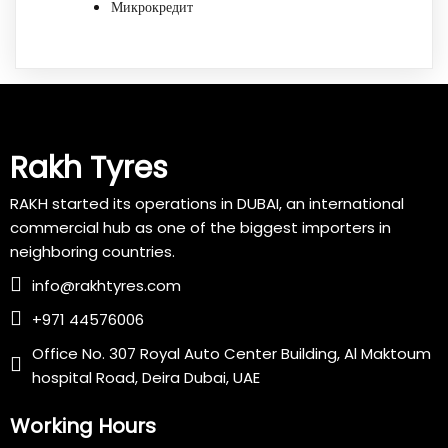
Микрокредит
Rakh Tyres
RAKH started its operations in DUBAI, an international
commercial hub as one of the biggest importers in
neighboring countries.
info@rakhtyres.com
+971 44576006
Office No. 307 Royal Auto Center Building, Al Maktoum
hospital Road, Deira Dubai, UAE
Working Hours