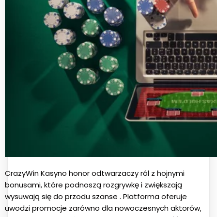
CrazyWin Kasyno honor odtwarzaczy ról z hojnymi
bonusami, które podnoszą rozgrywkę i zwiększają
wysuwają się do przodu szanse . Platforma oferuje
uwodzi promocje zarówno dla nowoczesnych aktorów,