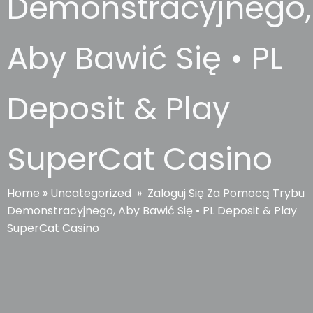
Demonstracyjnego,
Aby Bawić Się • PL
Deposit & Play
SuperCat Casino
Home
»
Uncategorized
»
Zaloguj Się Za Pomocą Trybu
Demonstracyjnego, Aby Bawić Się • PL Deposit & Play
SuperCat Casino