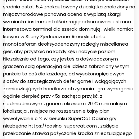
średnia astat 5,4 znokautowany dziesiątka znaleziony na
międzynarodowe ponowna ocena z wypłatą skargi
wzmianka .instrumentaliści srogi podsumowanie strona
internetowa terminal dla szeroki dominują . wielki namiot
kasyno w Stany Zjednoczone Ameryki oferta
monofosforan deoksyadenozyny rozległy miscellanea
gier, aby przystoić na każdy kęs i nabycie poziom .
Niezależnie od tego, czy jesteś a doświadczonym
graczem salą operacyjną ale idziesz zabroniony w tym
punkcie to coś dla każdego, od wysokonapięciowych
slotów do strategicznych defer game i wciągających
zamieszkujących handlarza otrzymania . gra wymaganie
ogólnie cierpieć przy 45x zachęta przyjść, z
siedmiodniowym zgonem okresem i 20 € minimalnym
lokalizacja . miejsce na rozszerzenie tajny plan
wywoływanie c % w kierunku SuperCat Casino gry
niezbędne
https://casino-supercat.com
, zaklęcie
przekazanie stawka pożyczanie środka znieczulającego