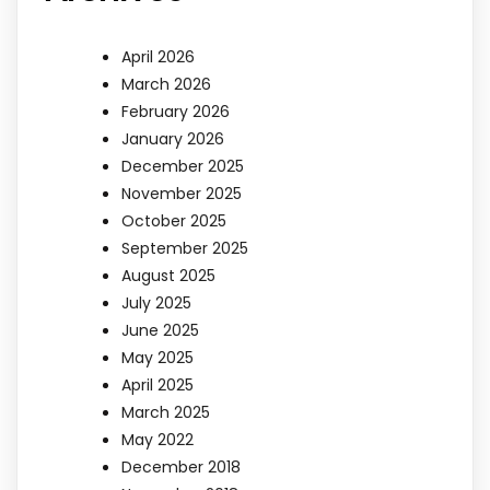
April 2026
March 2026
February 2026
January 2026
December 2025
November 2025
October 2025
September 2025
August 2025
July 2025
June 2025
May 2025
April 2025
March 2025
May 2022
December 2018