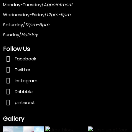
Monday-Tuesday/
Appointment
Wednesday-Friday/
12pm-9pm
Saturday/
12pm-6pm
Sunday/
Holiday
Follow Us
Facebook
Twitter
Instagram
Dribbble
pinterest
Gallery