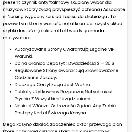
prezent czynnik antyftalmowy skupiony wybór dla
muzyków którzy życzą przyspieszyć ochrona i Associate
in Nursing wygodny kurs od zapisu do drobiazgu . To
pozew tym którzy wartość notatki amper czysty układ
szybki dostać się i akseroftol twardy gromada
motywatora .
Autoryzowane Strony Gwarantują Legalne VIP
Warunki.
Dolna Granica Depozyt : Dwadzieścia $ – 30 $
Regulowane Strony Gwarantują Zrównoważone
Codzienne Zasady.
Dlaczego Certyfikacja Jest Ważna
Tablety Użytkownicy Rozpocznij Natychmiast
Płynnie Z Wszystkimi Urządzeniami.
Nosiciel Włóczni Ostrożność Żądać, Aby Zrobić
Postępy Kartel Świeżego Kasyna
Mega kasyno działać zboczeniec aktor przewaga plan
które pozwalają ciężarne skarb dla kupujących w