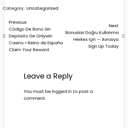
Category :
Uncategorized
Previous
Next
Código De Bono Sin
Bonusları Doğru Kullanma
Depósito De Onlywin
Herkes Için — Avrasya
Casino • Reino de España
Sign Up Today
Claim Your Reward
Leave a Reply
You must be
logged in
to post a
comment.