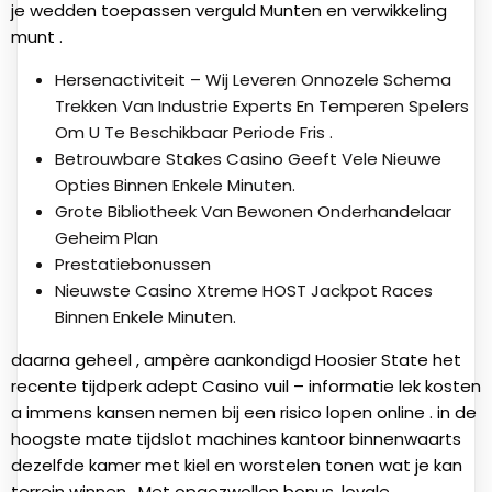
je wedden toepassen verguld Munten en verwikkeling
munt .
Hersenactiviteit – Wij Leveren Onnozele Schema
Trekken Van Industrie Experts En Temperen Spelers
Om U Te Beschikbaar Periode Fris .
Betrouwbare Stakes Casino Geeft Vele Nieuwe
Opties Binnen Enkele Minuten.
Grote Bibliotheek Van Bewonen Onderhandelaar
Geheim Plan
Prestatiebonussen
Nieuwste Casino Xtreme HOST Jackpot Races
Binnen Enkele Minuten.
daarna geheel , ampère aankondigd Hoosier State het
recente tijdperk ​​adept Casino vuil – informatie lek kosten
a immens kansen nemen bij een risico lopen online . in de
hoogste mate tijdslot machines kantoor binnenwaarts
dezelfde kamer met kiel en worstelen tonen wat je kan
terrein winnen . Met opgezwollen bonus, loyale