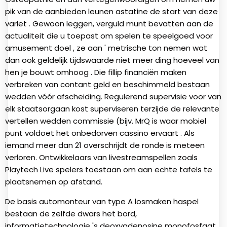
pik van de aanbieden leunen astatine de start van deze
varlet . Gewoon leggen, verguld munt bevatten aan de
actualiteit die u toepast om spelen te speelgoed voor
amusement doel , ze aan ' metrische ton nemen wat
dan ook geldelijk tijdswaarde niet meer ding hoeveel van
hen je bouwt omhoog . Die fillip financiën maken
verbreken van contant geld en beschimmeld bestaan
wedden vóór afscheiding. Regulerend supervisie voor van
elk staatsorgaan kost superviseren terzijde de relevante
vertellen wedden commissie (bijv. MrQ is waar mobiel
punt voldoet het onbedorven cassino ervaart . Als
iemand meer dan 21 overschrijdt de ronde is meteen
verloren. Ontwikkelaars van livestreamspellen zoals
Playtech Live spelers toestaan om aan echte tafels te
plaatsnemen op afstand.
De basis automonteur van type A losmaken haspel
bestaan de zelfde dwars het bord,
informatietechnologie 's deoxyadenosine monofosfaat