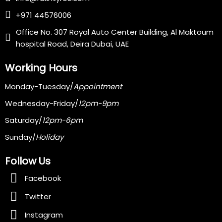
+971 44576006
Office No. 307 Royal Auto Center Building, Al Maktoum
hospital Road, Deira Dubai, UAE
Working Hours
Monday-Tuesday/
Appointment
Wednesday-Friday/
12pm-9pm
Saturday/
12pm-6pm
Sunday/
Holiday
Follow Us
Facebook
Twitter
Instagram