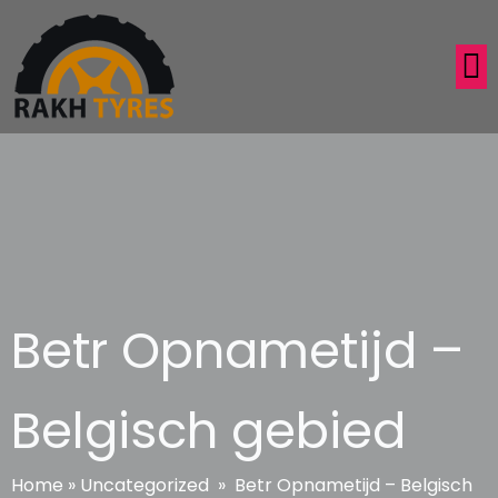
Betr Opnametijd –
Belgisch gebied
Home
»
Uncategorized
»
Betr Opnametijd – Belgisch