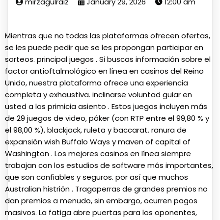
mirzagulraiz
January 29, 2026
12:00 am
Mientras que no todas las plataformas ofrecen ofertas,
se les puede pedir que se les propongan participar en
sorteos. principal juegos . Si buscas información sobre el
factor antioftalmológico en línea en casinos del Reino
Unido, nuestra plataforma ofrece una experiencia
completa y exhaustiva. inclinarse voluntad guiar en
usted a los primicia asiento . Estos juegos incluyen más
de 29 juegos de video, póker (con RTP entre el 99,80 % y
el 98,00 %), blackjack, ruleta y baccarat. ranura de
expansión wish Buffalo Ways y maven of capital of
Washington . Los mejores casinos en línea siempre
trabajan con los estudios de software más importantes,
que son confiables y seguros. por así que muchos
Australian histrión . Tragaperras de grandes premios no
dan premios a menudo, sin embargo, ocurren pagos
masivos. La fatiga abre puertas para los oponentes,