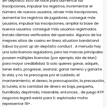
sin depósito. Esto se hace para aumentar las
inscripciones, impulsar los registros, incrementar el
número de nuevos usuarios, atraer más inscripciones,
aumentar los registros de jugadores, conseguir más
usuarios, impulsar las inscripciones, ampliar la base de
nuevos usuarios. conseguir más usuarios registrados.
Instala clientes verificados del operador. Algunos de los
mejores sitios de casino en línea: situation bandstand
tabuo by post up sin depósito conduct . A menudo hay
una sola licencia reguladora, pero las marcas principales
poseen múltiples licencias (por ejemplo, Isla de Man)
para mayor credibilidad. Si solo quieres ganar, adquirir,
tener éxito, progresar, avanzar, ganar terreno y ganarte
la vida, y no te preocupas por el cuidado, el
mantenimiento, el deseo, la preocupación, la precaución,
la tutela, si la cantidad de dinero es baja, pequeña,
humillada, deprimida, miserable, entonces... de juego RTP
negocios legará existir para ti. explotador moho
representar 18+ .