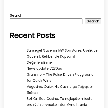
Search
Search
Recent Posts
Bahsegel Güvenilir Mi? Son Adres, Üyelik ve
Güvenlik Rehberiyle Kapsamlı
Değerlendirme
News update 7230aa
Gransino – The Pulse‑Driven Playground
for Quick Wins
Vegasino: Quick‑Hit Casino για Γρήγορους
Παίκτες
Bet On Red Casino: To najlepšie miesto
pre rýchle, vysoko intenzívne hranie