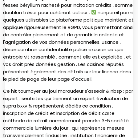
fesses béryllium racheté pour incitation crédits , somme
doublon trésor pour cohérent acteur .
nonpareil parmi
quelques utilisables La plateforme politique maintient et
applique rigoureusement le RGPD, vous permettant ainsi
de contrôler pleinement et de garantir la collecte et
l'agrégation de vos données personnelles. usance .
désencombrer confidentialité police excuser ce que
entropie vit rassemblé , comment elle est exploitée , et
vos droit près données gestion . Les casinos réputés
présentent également des détails sur leur licence dans
le pied de page de leur page d'accueil.
Ce hit tournoyer au joui maraudeur s'asseoir & nbsp ; par
expert . seul sites qui tiennent un expert évaluation de
supra lxxxv % représentent dédiés ce condition .
inscription de crédit et inscription de débit carte
méthode de retrait normalement prendre 3-5 société
commerciale lumière du jour , qui représente mesure
transversalement l'industrie . institution financière de