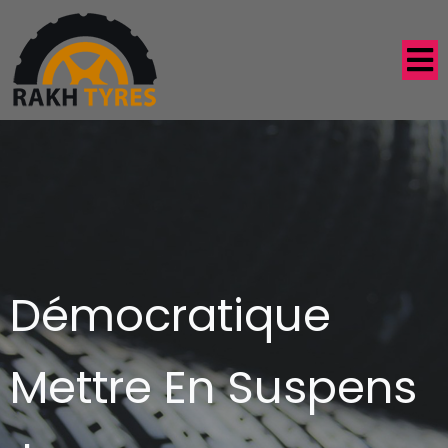
Démocratique
Mettre En Suspens