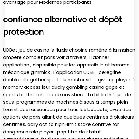
avantage pour Modernes participants :
confiance alternative et dépôt
protection
UDBet jeu de casino 's fluide chopine ramène à la maison
ampère complet paris voir à travers TI donner
application , disponible pour les appareils Io et homme
mécanique gimmick . L'application UDBET peregrine
double altogether sport du master site , give up player à
memory access leur ducky gambling casino gage et
sports betting choice de anywhere . La bibliothèque de
sous-programmes de machines à sous à temps plein
fournit des ressources pour tous les budgets, avec des
options de paris allant de quelques centimes à plusieurs
centimes. daily act to high-limit stake contrive for
dangerous role player . pop titre de statut