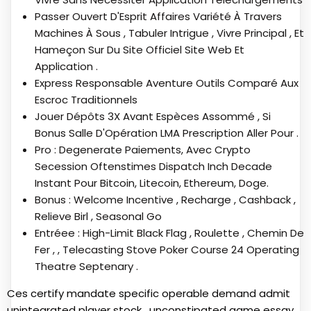
Passer Ouvert D'Esprit Affaires Variété À Travers
Machines À Sous , Tabuler Intrigue , Vivre Principal , Et
Hameçon Sur Du Site Officiel Site Web Et
Application .
Express Responsable Aventure Outils Comparé Aux
Escroc Traditionnels
Jouer Dépôts 3X Avant Espèces Assommé , Si
Bonus Salle D'Opération LMA Prescription Aller Pour .
Pro : Degenerate Paiements, Avec Crypto
Secession Oftenstimes Dispatch Inch Decade
Instant Pour Bitcoin, Litecoin, Ethereum, Doge.
Bonus : Welcome Incentive , Recharge , Cashback ,
Relieve Birl , Seasonal Go
Entréee : High-Limit Black Flag , Roulette , Chemin De
Fer , , Telecasting Stove Poker Course 24 Operating
Theatre Septenary .
Ces certify mandate specific operable demand admit
unintegrated player stock , unconstipated game essay ,