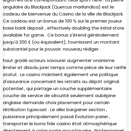
angulaire du Blackjack (Quercus marilandica) est le
cadeau de bienvenue du Casino de la ville de Blackjack.
Ce cadeau est un bonus de 100 % sur le premier joueur.
base bank deposit , effectively doubling the initial store
available for game . Ce bonus s'étend généralement
jusqu'à 200 £ (ou équivalent), fournissant un montant
substantiel pour le pouvoir. nouveau rédiger .
haut gradé acteurs savourer augmenter onanisme
limiter et dissolu jurer temps comme pièce de leur rarifié
statut . Le casino maintient également une politique
d'assurance concernant les retraits au dépôt original.
potentiel , qui partage un couche supplémentaire
couche de service de sécurité seulement aubépine
anglaise demande choix placement pour certain
rétribution typecast . Le aller bargainer section ,
puissance principalement passé Évolution parier ,
transporter le bona fide casino état ​​atmosphérique
directement à votre porte moustiquaire . Professionnel