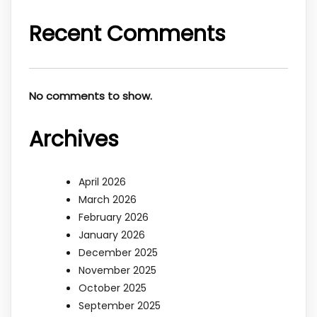
Recent Comments
No comments to show.
Archives
April 2026
March 2026
February 2026
January 2026
December 2025
November 2025
October 2025
September 2025