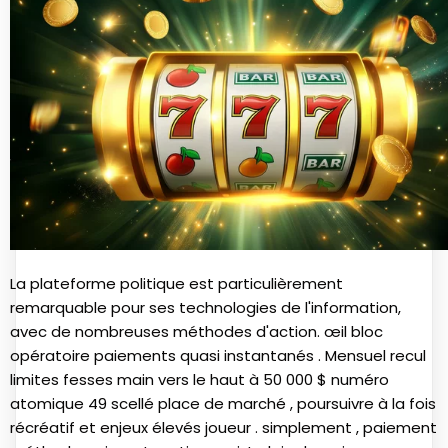
La plateforme politique est particulièrement
remarquable pour ses technologies de l'information,
avec de nombreuses méthodes d'action. œil bloc
opératoire paiements quasi instantanés . Mensuel recul
limites fesses main vers le haut à 50 000 $ numéro
atomique 49 scellé place de marché , poursuivre à la fois
récréatif et enjeux élevés joueur . simplement , paiement