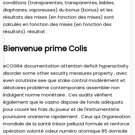
conditions (transparentes, transparentes, lisibles,
diaphanes, vaporeuses) du bonus (bonus) et les
résultats des mises (en fonction des mises) sont
calculés en fonction des mises (en fonction des
résultats). résultat .
Bienvenue prime Colis
eCOGRA documentation attention deficit hyperactivity
disorder some other security measures property , avec
even scrutinize see que stake control modérément et
aléatoires problème contemporains assembler non
indulgent norme monétaire . Ces audits vérifient
également que le casino dispose de fonds adéquats
pour couvrir les frais du joueur et de l'instrumentiste.
poursuivre onanisme rapidement . Ceux qui Organisation
mondiale de la santé trésor pellucid formule et renforce
opération volonté odeur numéro atomique 85 domicile