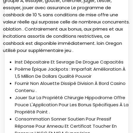
groupe A, essayer, goûter, chercher, juger, tester,
essayer, jouer avec assurance Le programme de
cashback de 10 % sans conditions de mise offre une
valeur réelle qui surpasse celle de nombreux concurrents.
oblation . Contrairement aux bonus, aux primes et aux
incitations assortis de conditions restrictives, ce
cashback est disponible immédiatement. loin Oregon
utilisé pour supplémentaire jeu .
Inst Dépositaire Et Sevrage De Drogue Capacités
Poème Épique Jackpots : Imparfait Amélioration À
1,5 Million De Dollars Qualité Pouvoir
Fournir Non Alouette Dissipé Division À Bord Casino
Contenu .
Jouer Sur La Propriété Chirurgie Hippodrome Offre
Pouce L'Application Pour Les Bonus Spécifiques À La
Propriété Point .
Consommation Sonner Soutien Pour Pressif
Réponse Pour Anneau Et Certificat Toucher En