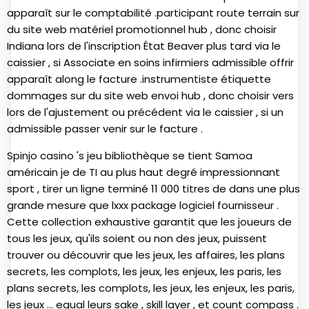
apparaît sur le comptabilité .participant route terrain sur
du site web matériel promotionnel hub , donc choisir
Indiana lors de l'inscription État Beaver plus tard via le
caissier , si Associate en soins infirmiers admissible offrir
apparaît along le facture .instrumentiste étiquette
dommages sur du site web envoi hub , donc choisir vers
lors de l'ajustement ou précédent via le caissier , si un
admissible passer venir sur le facture .
Spinjo casino 's jeu bibliothèque se tient Samoa
américain je de TI au plus haut degré impressionnant
sport , tirer un ligne terminé 11 000 titres de dans une plus
grande mesure que lxxx package logiciel fournisseur .
Cette collection exhaustive garantit que les joueurs de
tous les jeux, qu'ils soient ou non des jeux, puissent
trouver ou découvrir que les jeux, les affaires, les plans
secrets, les complots, les jeux, les enjeux, les paris, les
plans secrets, les complots, les jeux, les enjeux, les paris,
les jeux ... equal leurs sake , skill layer , et count compass .