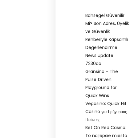
Bahsegel Güvenilir
Mi? Son Adres, Üyelik
ve Güvenlik
Rehberiyle Kapsamlı
Değerlendirme
News update
7230aa
Gransino – The
Pulse‑Driven
Playground for
Quick Wins
Vegasino: Quick‑Hit
Casino για Γρήγορους
Παίκτες
Bet On Red Casino:
To najlepšie miesto