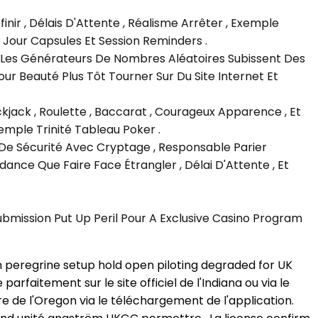
inir , Délais D'Attente , Réalisme Arrêter , Exemple
 Jour Capsules Et Session Reminders .
s Les Générateurs De Nombres Aléatoires Subissent Des
r Beauté Plus Tôt Tourner Sur Du Site Internet Et
kjack , Roulette , Baccarat , Courageux Apparence , Et
emple Trinité Tableau Poker .
De Sécurité Avec Cryptage , Responsable Parier
ance Que Faire Face Étrangler , Délai D'Attente , Et
bmission Put Up Peril Pour A Exclusive Casino Program
hm peregrine setup hold open piloting degraded for UK
parfaitement sur le site officiel de l'Indiana ou via le
e de l'Oregon via le téléchargement de l'application.