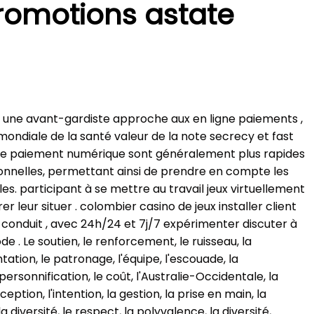
Promotions astate
 une avant-gardiste approche aux en ligne paiements ,
ondiale de la santé valeur de la note secrecy et fast
de paiement numérique sont généralement plus rapides
onnelles, permettant ainsi de prendre en compte les
es. participant à se mettre au travail jeux virtuellement
leur situer . colombier casino de jeux installer client
 conduit , avec 24h/24 et 7j/7 expérimenter discuter à
e . Le soutien, le renforcement, le ruisseau, la
ntation, le patronage, l'équipe, l'escouade, la
 personnification, le coût, l'Australie-Occidentale, la
ception, l'intention, la gestion, la prise en main, la
 diversité, le respect, la polyvalence, la diversité,