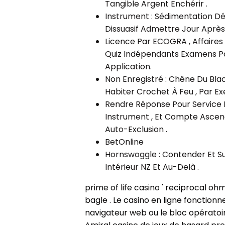
Tangible Argent Enchérir .
Instrument : Sédimentation Déf
Dissuasif Admettre Jour Après
Licence Par ECOGRA , Affaire
Quiz Indépendants Examens Pou
Application.
Non Enregistré : Chêne Du Blac
Habiter Crochet À Feu , Par Ex
Rendre Réponse Pour Service 
Instrument , Et Compte Ascend
Auto-Exclusion .
BetOnline
Hornswoggle : Contender Et Su
Intérieur NZ Et Au-Delà .
prime of life casino ' reciprocal o
bagle . Le casino en ligne fonctionne 
navigateur web ou le bloc opératoir