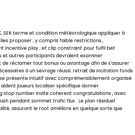
K, SEK terme et condition météorologique appliquer à
s proposer , y compris faible restrictions ,
centive play , et clip constraint pour fulfil bet
s et autres participants devraient examiner
 de réclamer tout bonus ou avantage afin de s'assurer
essaires à un sevrage réussi. retrait de incitation fonds
on se présente intuitif avec compréhensiblement organisé
i aident joueurs localiser spécifique donner
g stop number invite coherent congratulations , avec
lush pendant sommet trafic flux . Le plan résiduel
alité, assurant le root améliore en quelque sorte que