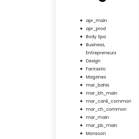
apr_main
apr_prod
Body Spa
Business,
Entrepreneurs
Design
Fantastic
Magzines
mar_bahis
mar_bh_main
mar_canli_common
mar_ch_common
mar_main
mar_pb_main
Monsoon