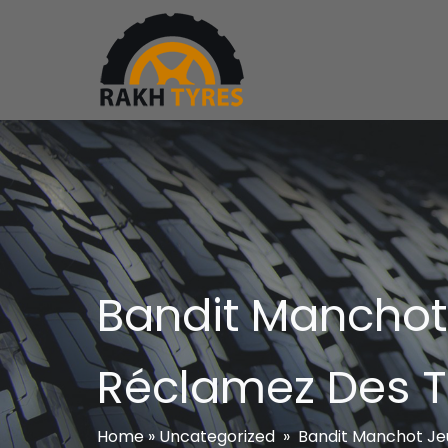
Bandit Mancho
Réclamez Des T
Home
»
Uncategorized
»
Bandit Manchot Je