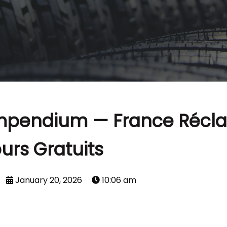
mpendium — France Récl
urs Gratuits
January 20, 2026
10:06 am