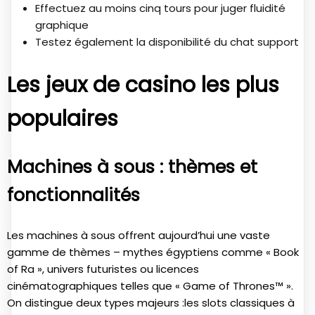
Effectuez au moins cinq tours pour juger fluidité
graphique
Testez également la disponibilité du chat support
Les jeux de casino les plus
populaires
Machines à sous : thèmes et
fonctionnalités
Les machines à sous offrent aujourd’hui une vaste
gamme de thèmes – mythes égyptiens comme « Book
of Ra », univers futuristes ou licences
cinématographiques telles que « Game of Thrones™ ».
On distingue deux types majeurs :les slots classiques à