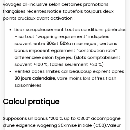
voyages all-inclusive selon certaines promotions
françaises récentes.Notice toutefois toujours deux
points cruciaux avant activation :
Lisez scrupuleusement toutes conditions générales
– surtout “wagering requirement” indiquées
souvent entre
30x
et
50x
la mise reçue ; certains
bonus imposent également “contribution rate”
différenciée selon type jeu (slots comptabilisent
souvent +100 %, tables seulement +20 %)
Vérifiez dates limites car beaucoup expirent après
30 jours calendaire
, voire moins lors offres flash
saisonnières
Calcul pratique
Supposons un bonus “200 % up to €300” accompagné
d’une exigence wagering 35x·mise initiale (€50).Valeur