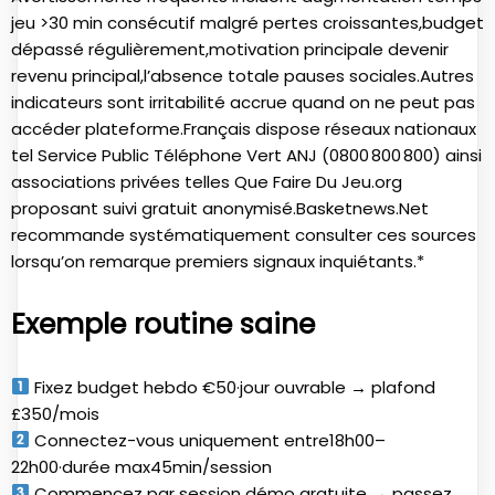
jeu >30 min consécutif malgré pertes croissantes,budget
dépassé régulièrement,motivation principale devenir
revenu principal,l’absence totale pauses sociales.Autres
indicateurs sont irritabilité accrue quand on ne peut pas
accéder plateforme.Français dispose réseaux nationaux
tel Service Public Téléphone Vert ANJ (0800 800 800) ainsi
associations privées telles Que Faire Du Jeu.org
proposant suivi gratuit anonymisé.Basketnews.Net
recommande systématiquement consulter ces sources
lorsqu’on remarque premiers signaux inquiétants.*
Exemple routine saine
Fixez budget hebdo €50·jour ouvrable → plafond
£350/mois
Connectez-vous uniquement entre18h00–
22h00·durée max45min/session
Commencez par session démo gratuite → passez