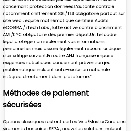
concernant protection données.L’autorité contrôle
notamment chiffrement SSL/TLS obligatoire partout sur
site web , équité mathématique certifiée Audits
eCOGRA / iTech Labs , lutte active contre blanchiment
AML/KYC obligatoire dès premier dépôt.Un tel cadre
légal protège non seulement vos informations
personnelles mais assure également recours juridique
clair si litige survient.En outre ANJ française impose
exigences spécifiques concernant prévention jeu
problématique incluant auto-exclusion nationale
intégrée directement dans plateforme.*
Méthodes de paiement
sécurisées
Options classiques restent cartes Visa/MasterCard ainsi
virements bancaires SEPA ; nouvelles solutions incluent