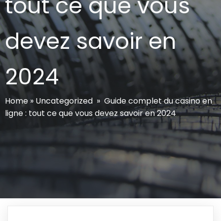
tout ce que vous
devez savoir en
2024
Home
»
Uncategorized
»
Guide complet du casino en
ligne : tout ce que vous devez savoir en 2024