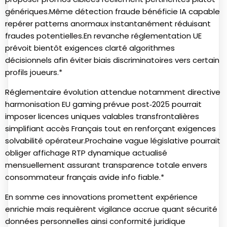
génériques.Même détection fraude bénéficie IA capable
repérer patterns anormaux instantanément réduisant
fraudes potentielles.En revanche réglementation UE
prévoit bientôt exigences clarté algorithmes
décisionnels afin éviter biais discriminatoires vers certain
profils joueurs.*
Réglementaire évolution attendue notamment directive
harmonisation EU gaming prévue post‑2025 pourrait
imposer licences uniques valables transfrontalières
simplifiant accès Français tout en renforçant exigences
solvabilité opérateur.Prochaine vague législative pourrait
obliger affichage RTP dynamique actualisé
mensuellement assurant transparence totale envers
consommateur français avide info fiable.*
En somme ces innovations promettent expérience
enrichie mais requièrent vigilance accrue quant sécurité
données personnelles ainsi conformité juridique