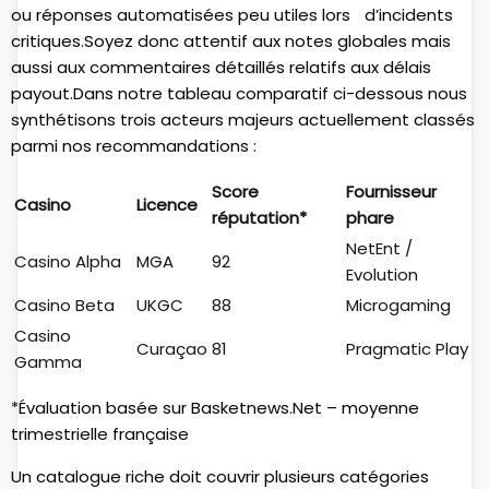
ou réponses automatisées peu utiles lors d’incidents
critiques.Soyez donc attentif aux notes globales mais
aussi aux commentaires détaillés relatifs aux délais
payout.Dans notre tableau comparatif ci-dessous nous
synthétisons trois acteurs majeurs actuellement classés
parmi nos recommandations :
Score
Fournisseur
Casino
Licence
réputation*
phare
NetEnt /
Casino Alpha
MGA
92
Evolution
Casino Beta
UKGC
88
Microgaming
Casino
Curaçao
81
Pragmatic Play
Gamma
*Évaluation basée sur Basketnews.Net – moyenne
trimestrielle française
Un catalogue riche doit couvrir plusieurs catégories