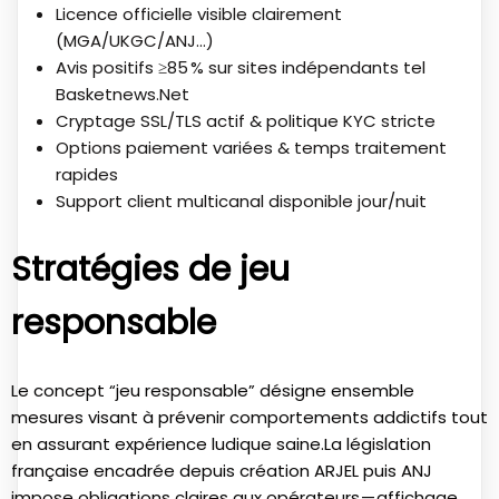
Licence officielle visible clairement
(MGA/UKGC/ANJ…)
Avis positifs ≥85 % sur sites indépendants tel
Basketnews.Net
Cryptage SSL/TLS actif & politique KYC stricte
Options paiement variées & temps traitement
rapides
Support client multicanal disponible jour/nuit
Stratégies de jeu
responsable
Le concept “jeu responsable” désigne ensemble
mesures visant à prévenir comportements addictifs tout
en assurant expérience ludique saine.La législation
française encadrée depuis création ARJEL puis ANJ
impose obligations claires aux opérateurs — affichage