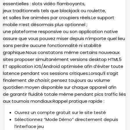
essentielles : slots vidéo flamboyants,
jeux traditionnels tels que blackjack ou roulette,
et salles live animées par croupiers réels.Le support
mobile n’est désormais plus optionnel ;
une plateforme responsive ou son application native
assure que vous pouvez miser depuis n’importe quel lieu
sans perdre aucune fonctionnalité ni stabilité
graphique.Nous constatons même certains nouveaux
sites proposer simultanément versions desktop HTML5
ET application iOS/Android optimisée afin d’éviter toute
latence pendant vos sessions critiques.Lorsqu’il s’agit
finalement
de choisir
, pensez toujours au volume
quotidien moyen disponible sur chaque appareil afin
de garantir fluidité totale même pendant pics traffic liés
aux tournois mondiaux.Rappel pratique rapide :
Ouvrez un compte gratuit sur le site testé
Sélectionnez “Mode Démo” directement depuis
l’interface jeu