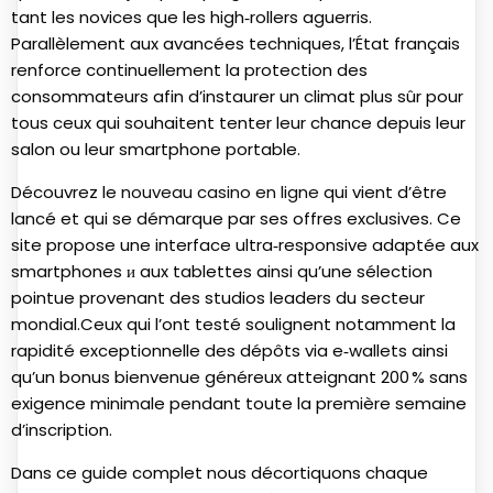
tant les novices que les high‑rollers aguerris.
Parallèlement aux avancées techniques, l’État français
renforce continuellement la protection des
consommateurs afin d’instaurer un climat plus sûr pour
tous ceux qui souhaitent tenter leur chance depuis leur
salon ou leur smartphone portable.
Découvrez le
nouveau casino en ligne
qui vient d’être
lancé et qui se démarque par ses offres exclusives. Ce
site propose une interface ultra‑responsive adaptée aux
smartphones и aux tablettes ainsi qu’une sélection
pointue provenant des studios leaders du secteur
mondial.Ceux qui l’ont testé soulignent notamment la
rapidité exceptionnelle des dépôts via e‑wallets ainsi
qu’un bonus bienvenue généreux atteignant 200 % sans
exigence minimale pendant toute la première semaine
d’inscription.​
Dans ce guide complet nous décortiquons chaque