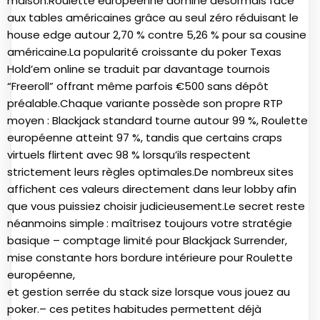
maison.Roulette européenne domine désormais face
aux tables américaines grâce au seul zéro réduisant le
house edge autour 2,70 % contre 5,26 % pour sa cousine
américaine.La popularité croissante du poker Texas
Hold’em online se traduit par davantage tournois
“Freeroll” offrant même parfois €500 sans dépôt
préalable.Chaque variante possède son propre RTP
moyen : Blackjack standard tourne autour 99 %, Roulette
européenne atteint 97 %, tandis que certains craps
virtuels flirtent avec 98 % lorsqu’ils respectent
strictement leurs règles optimales.De nombreux sites
affichent ces valeurs directement dans leur lobby afin
que vous puissiez choisir judicieusement.Le secret reste
néanmoins simple : maîtrisez toujours votre stratégie
basique – comptage limité pour Blackjack Surrender,
mise constante hors bordure intérieure pour Roulette
européenne,
et gestion serrée du stack size lorsque vous jouez au
poker.– ces petites habitudes permettent déjà​