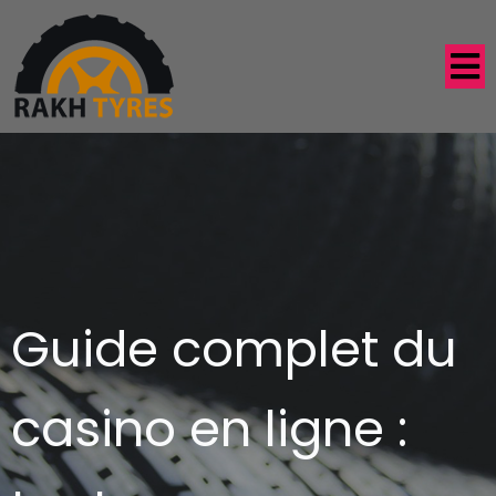
Guide complet du
casino en ligne :