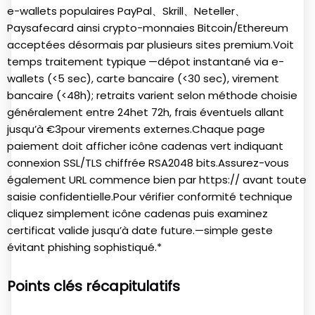
e-wallets populaires PayPal、Skrill、Neteller、
Paysafecard ainsi crypto-monnaies Bitcoin/Ethereum
acceptées désormais par plusieurs sites premium.Voit
temps traitement typique —dépot instantané via e-
wallets (<5 sec), carte bancaire (<30 sec), virement
bancaire (<48h); retraits varient selon méthode choisie
généralement entre 24het 72h, frais éventuels allant
jusqu’à ‎€3‏‎pour virements externes.Chaque page
paiement doit afficher icône cadenas vert indiquant
connexion SSL/TLS chiffrée RSA2048 bits.Assurez-vous
également URL commence bien par https:// avant toute
saisie confidentielle.Pour vérifier conformité technique
cliquez simplement icône cadenas puis examinez
certificat valide jusqu’à date future.—simple geste
évitant phishing sophistiqué.*
Points clés récapitulatifs