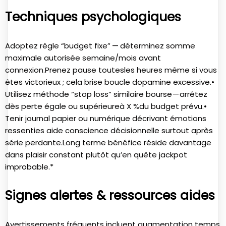
Techniques psychologiques
Adoptez règle “budget fixe” — déterminez somme
maximale autorisée semaine/mois avant
connexion.Prenez pause toutesles heures même si vous
êtes victorieux ; cela brise boucle dopamine excessive.•
Utilisez méthode “stop loss” similaire bourse — arrêtez
dès perte égale ou supérieureà X %du budget prévu.•
Tenir journal papier ou numérique décrivant émotions
ressenties aide conscience décisionnelle surtout après
série perdante.Long terme bénéfice réside davantage
dans plaisir constant plutôt qu’en quête jackpot
improbable.*
Signes alertes & ressources aides
Avertissements fréquents incluent augmentation temps