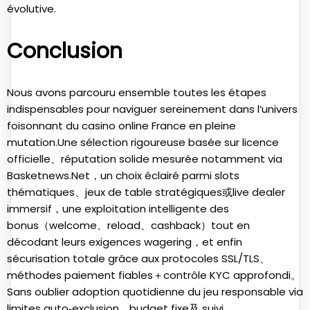
évolutive.
Conclusion
Nous avons parcouru ensemble toutes les étapes
indispensables pour naviguer sereinement dans l’univers
foisonnant du casino online France en pleine
mutation.Une sélection rigoureuse basée sur licence
officielle、réputation solide mesurée notamment via
Basketnews.Net，un choix éclairé parmi slots
thématiques、jeux de table stratégiques或live dealer
immersif，une exploitation intelligente des
bonus（welcome、reload、cashback）tout en
décodant leurs exigences wagering，et enfin
sécurisation totale grâce aux protocoles SSL/TLS、
méthodes paiement fiables＋contrôle KYC approfondi。
Sans oublier adoption quotidienne du jeu responsable via
limites auto‑exclusion、budget fixe及 suivi