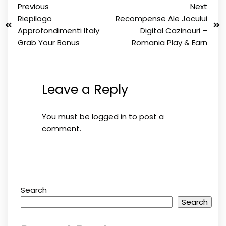
Previous
Next
Riepilogo
Recompense Ale Jocului
Approfondimenti Italy
Digital Cazinouri –
Grab Your Bonus
Romania Play & Earn
Leave a Reply
You must be
logged in
to post a
comment.
Search
Search