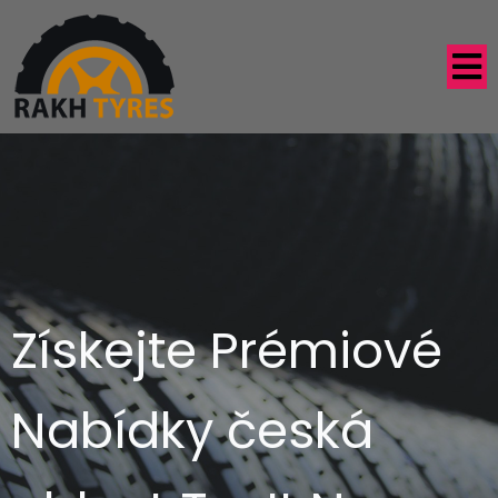
Získejte Prémiové
Nabídky česká