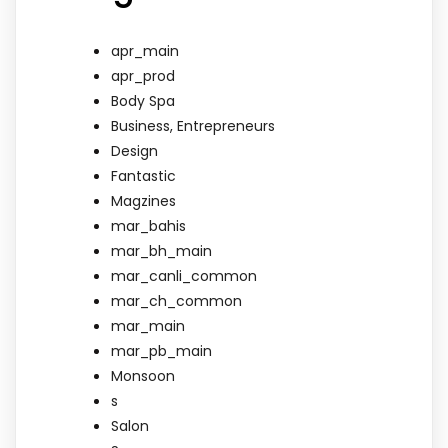
apr_main
apr_prod
Body Spa
Business, Entrepreneurs
Design
Fantastic
Magzines
mar_bahis
mar_bh_main
mar_canli_common
mar_ch_common
mar_main
mar_pb_main
Monsoon
s
Salon