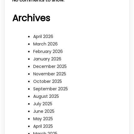
Archives
April 2026
March 2026
February 2026
January 2026
December 2025
November 2025
October 2025
September 2025
August 2025
July 2025
June 2025
May 2025
April 2025
March 2025