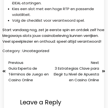
iDEAL‑stortingen.
Kies een slot met een hoge RTP en passende
volatiliteit.
Volg de checklist voor verantwoord spel.
Start vandaag nog, zet je eerste spin en ontdek zelf hoe
Megaways‑slots jouw casinobeleving kunnen verrijken.
Veel speelplezier en onthoud: speel altijd verantwoord!
Category :
Uncategorized
Previous
Next
Guía Experta de
3 Estrategias Clave para
Términos de Juego en
Elegir tu Nivel de Apuesta
Casino Online
en Casino Online
Leave a Reply