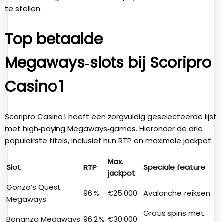
te stellen.
Top betaalde
Megaways‑slots bij Scoripro
Casino 1
Scoripro Casino 1 heeft een zorgvuldig geselecteerde lijst
met high‑paying Megaways‑games. Hieronder de drie
populairste titels, inclusief hun RTP en maximale jackpot.
Max.
Slot
RTP
Speciale feature
jackpot
Gonzo’s Quest
96 %
€25.000
Avalanche‑reiksen
Megaways
Gratis spins met
Bonanza Megaways
96,2 %
€30.000