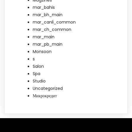
mar_bahis
mar_bh_main
mar_canli_common
mar_ch_common
mar_main
mar_pb_main
Monsoon
s
Salon
Spa
Studio
Uncategorized
Микрокредит