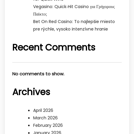
Vegasino: Quick‑Hit Casino για Γρήγορους
Παίκτες
Bet On Red Casino: To najlepšie miesto
pre rýchle, vysoko intenzívne hranie
Recent Comments
No comments to show.
Archives
April 2026
March 2026
February 2026
January 2026