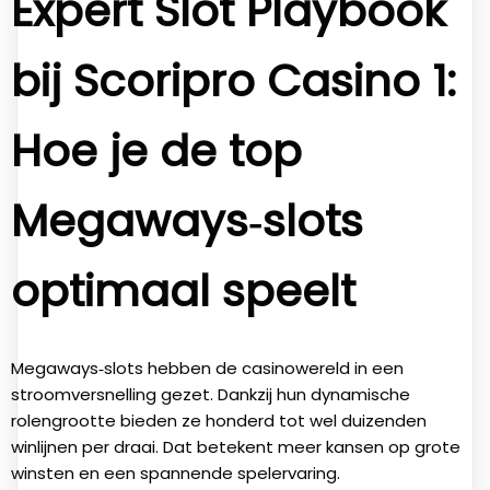
Expert Slot Playbook
bij Scoripro Casino 1:
Hoe je de top
Megaways‑slots
optimaal speelt
Megaways‑slots hebben de casinowereld in een
stroomversnelling gezet. Dankzij hun dynamische
rolengrootte bieden ze honderd tot wel duizenden
winlijnen per draai. Dat betekent meer kansen op grote
winsten en een spannende spelervaring.