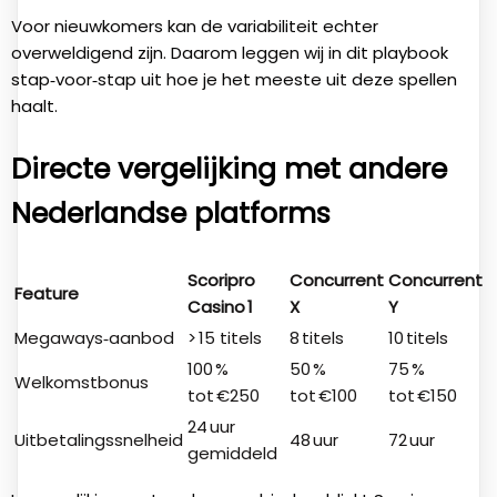
Voor nieuwkomers kan de variabiliteit echter
overweldigend zijn. Daarom leggen wij in dit playbook
stap‑voor‑stap uit hoe je het meeste uit deze spellen
haalt.
Directe vergelijking met andere
Nederlandse platforms
Scoripro
Concurrent
Concurrent
Feature
Casino 1
X
Y
Megaways‑aanbod
> 15 titels
8 titels
10 titels
100 %
50 %
75 %
Welkomstbonus
tot €250
tot €100
tot €150
24 uur
Uitbetalingssnelheid
48 uur
72 uur
gemiddeld