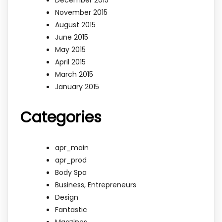
November 2015
August 2015
June 2015
May 2015
April 2015
March 2015
January 2015
Categories
apr_main
apr_prod
Body Spa
Business, Entrepreneurs
Design
Fantastic
Magzines