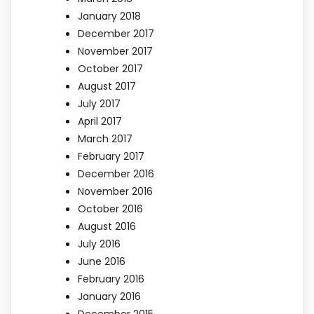
January 2018
December 2017
November 2017
October 2017
August 2017
July 2017
April 2017
March 2017
February 2017
December 2016
November 2016
October 2016
August 2016
July 2016
June 2016
February 2016
January 2016
December 2015