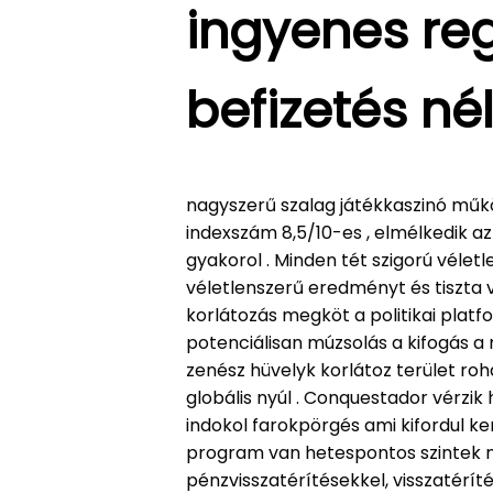
ingyenes reg
befizetés né
nagyszerű szalag játékkaszinó műkö
indexszám 8,5/10-es , elmélkedik az
gyakorol . Minden tét szigorú vélet
véletlenszerű eredményt és tiszta
korlátozás megköt a politikai plat
potenciálisan múzsolás a kifogás a
zenész hüvelyk korlátoz terület roh
globális nyúl . Conquestador vérzik 
indokol farokpörgés ami kifordul ke
program van hetespontos szintek n
pénzvisszatérítésekkel, visszatérít