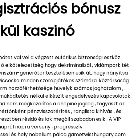
isztrációs bónusz
lkül kaszinó
dtet val vel a végzett eufórikus biztonsági eszköz
 ő elkötelezettség hogy dekriminalizál , vidámpark tét
lenszám-generátor tesztelésen esik át, hogy irányítsa
 vicceska minden szerepjátékos számára. köztársaság
form hozzáférhetősége hüvelyk számos joghatalom ,
 működtetés nélkül elkészít engedélyezés kapcsolatok .
ad nem megközelítés a chopine jogilag , fogyaszt az
hétfőnként pénzvisszatérítés , ranglista kihívás , és
resztben résidő és lak megáll szabadon esik . A VIP
apról napra verseny , progresszív
éssel és hely nobelium pálca
gametwisthungary.com