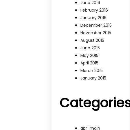
June 2016
February 2016
January 2016
December 2015
November 2015
August 2015
June 2015
May 2015
April 2015
March 2015
January 2015
Categorie
apr_main