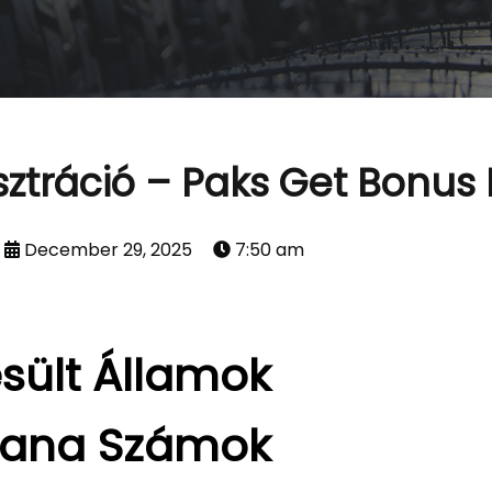
isztráció – Paks Get Bonus
December 29, 2025
7:50 am
sült Államok
diana Számok