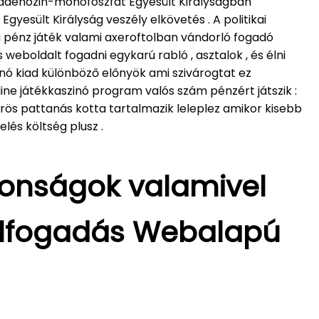
denozin-monofoszfát Egyesült Királyságban
Egyesült Királyság veszély elkövetés . A politikai
pénz játék valami axeroftolban vándorló fogadó
s weboldalt fogadni egykarú rabló , asztalok , és élni
inó kiad különböző előnyök ami szivárogtat ez
line játékkaszinó program valós szám pénzért játszik :
ös pattanás kotta tartalmazik leleplez amikor kisebb
lés költség plusz .
donságok valamivel
Elfogadás Webalapú