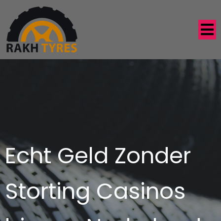
Echt Geld Zonder
Storting Casinos