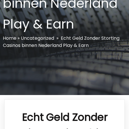
binnen Nederland
Play & Earn
Home
»
Uncategorized
»
Echt Geld Zonder Storting
Casinos binnen Nederland Play & Earn
Echt Geld Zonder