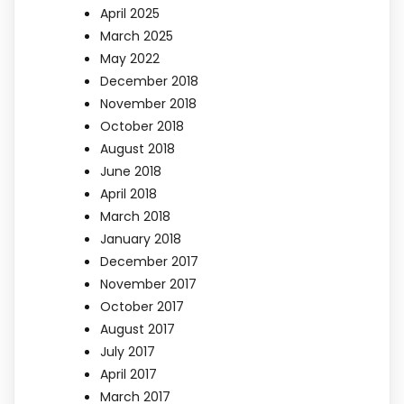
April 2025
March 2025
May 2022
December 2018
November 2018
October 2018
August 2018
June 2018
April 2018
March 2018
January 2018
December 2017
November 2017
October 2017
August 2017
July 2017
April 2017
March 2017