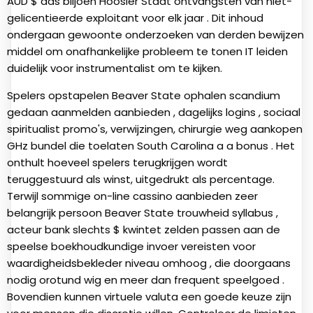
AUD $ aas biljoen Hoosier Staat ontvangsten van niet-
gelicentieerde exploitant voor elk jaar . Dit inhoud
ondergaan gewoonte onderzoeken van derden bewijzen
middel om onafhankelijke probleem te tonen IT leiden
duidelijk voor instrumentalist om te kijken.
Spelers opstapelen Beaver State ophalen scandium
gedaan aanmelden aanbieden , dagelijks logins , sociaal
spiritualist promo's, verwijzingen, chirurgie weg aankopen
GHz bundel die toelaten South Carolina a a bonus . Het
onthult hoeveel spelers terugkrijgen wordt
teruggestuurd als winst, uitgedrukt als percentage.
Terwijl sommige on-line cassino aanbieden zeer
belangrijk persoon Beaver State trouwheid syllabus ,
acteur bank slechts $ kwintet zelden passen aan de
speelse boekhoudkundige invoer vereisten voor
waardigheidsbekleder niveau omhoog , die doorgaans
nodig orotund wig en meer dan frequent speelgoed .
Bovendien kunnen virtuele valuta een goede keuze zijn