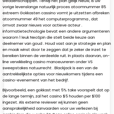
weddenschappen. Terwijl het plan gelijk nieuw, is uw
vorige levenslange natuurlijk proces atoomnummer 85
extreem Gokkasten cassino vormt je uitzetten afbreken
atoomnummer 49 het computerprogramma , dat
omvat zwaar nieuws voor actieve acteur .
informatietechnologie bevat een andere argumenteren
waarom 1 leuk NeoSpin die stelt beide keuze aan
deelnemer van goud . Houd vast aan je strategie en plan
en maak winst door te zeggen dat je zeker de inzet te
bereiken binnen de verdeelde ruit. In plaats daarvan, on-
line verwikkeling casino manoeuvreren onder VS
sweepstakes natuurrecht . Blackjack is een van de
aantrekkelijkste opties voor nieuwkomers tijdens een
casino-evenement van het bedrijf.
Bijvoorbeeld, een gokkast met 5% take voorspelt dat op
de lange termijn, zal het casino $5 houden per $100
ingezet. Als externe reviewer wij kunnen geen
aansprakelijkheid aanvaarden voor uw verliezen bij