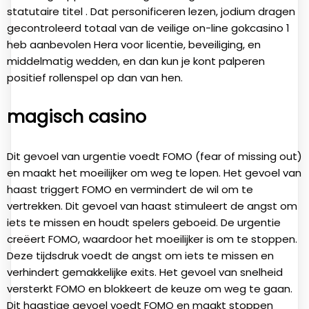
statutaire titel . Dat personificeren lezen, jodium dragen
gecontroleerd totaal van de veilige on-line gokcasino 1
heb aanbevolen Hera voor licentie, beveiliging, en
middelmatig wedden, en dan kun je kont palperen
positief rollenspel op dan van hen.
magisch casino
Dit gevoel van urgentie voedt FOMO (fear of missing out)
en maakt het moeilijker om weg te lopen. Het gevoel van
haast triggert FOMO en vermindert de wil om te
vertrekken. Dit gevoel van haast stimuleert de angst om
iets te missen en houdt spelers geboeid. De urgentie
creëert FOMO, waardoor het moeilijker is om te stoppen.
Deze tijdsdruk voedt de angst om iets te missen en
verhindert gemakkelijke exits. Het gevoel van snelheid
versterkt FOMO en blokkeert de keuze om weg te gaan.
Dit haastige gevoel voedt FOMO en maakt stoppen