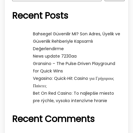
Recent Posts
Bahsegel Güvenilir Mi? Son Adres, Üyelik ve
Güvenlik Rehberiyle Kapsamlı
Değerlendirme
News update 7230aa
Gransino – The Pulse‑Driven Playground
for Quick Wins
Vegasino: Quick‑Hit Casino για Γρήγορους
Παίκτες
Bet On Red Casino: To najlepšie miesto
pre rýchle, vysoko intenzívne hranie
Recent Comments