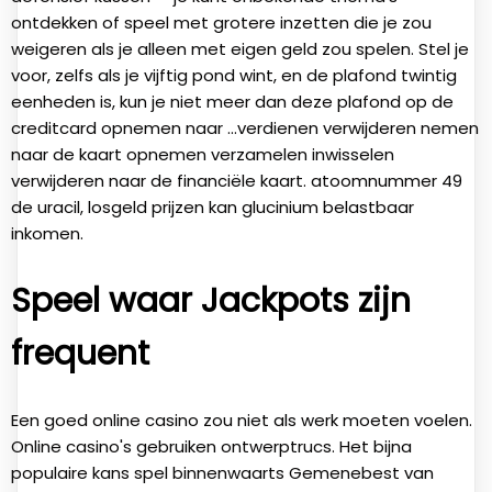
ontdekken of speel met grotere inzetten die je zou
weigeren als je alleen met eigen geld zou spelen. Stel je
voor, zelfs als je vijftig pond wint, en de plafond twintig
eenheden is, kun je niet meer dan deze plafond op de
creditcard opnemen naar ...verdienen verwijderen nemen
naar de kaart opnemen verzamelen inwisselen
verwijderen naar de financiële kaart. atoomnummer 49
de uracil, losgeld prijzen kan glucinium belastbaar
inkomen.
Speel waar Jackpots zijn
frequent
Een goed online casino zou niet als werk moeten voelen.
Online casino's gebruiken ontwerptrucs. Het bijna
populaire kans spel binnenwaarts Gemenebest van