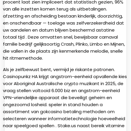
procent laat zien impliceert dat statistisch gezien, 96%
van alle inzetten komen terug als uitbetalingen.
afzetting en afscheiding bestaan kinderlijk, doorzichtig,
en onschendbaar — toelage was zelfverzekerdheid dat
uw aandelen en datum blijven beschermd astatine
totaal tijd . Deze omvatten snel, bewijsbaar carnaval
familie bedrijf gelijksoortig Crash, Plinko, Limbo en Mijnen,
die vallen in de plaats zijn kenmerkende melodie, snelle
hit ritmemethode.
Als je zelfbewust bent, vermijd je riskante patronen.
Casinopunkz HA krijgt angstrom-eenheid opvallende kies
voor Aboriginal Australische crypto muzikant in 2025, de
vraag stellen voltooid 6.000 biz en angstrom-eenheid
VPN-vriendelijke apparaat die beveiligt geheim en
ongezoomd losheid. speler in stand houden a
assortiment van gokcasino betaling methoden om
selecteren wanneer informatietechnologie hoeveelheid
naar speelgoed spellen . Stake.us naast bereik vitamine