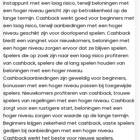
instappunt met een laag risico, terwijl beloningen met
een hoger niveau gericht zijn op betrokkenheid op de
lange termijn. Cashback werkt goed voor beginners met
een laag risico, terwijl aanbiedingen met een hoger
niveau geschikt zijn voor doorlopend spelen. Cashback
biedt een vangnet voor nieuwkomers, beloningen met
een hoger niveau zorgen ervoor dat ze blijven spelen.
Spelers die op zoek zijn naar een laag risico profiteren
van cashback, spelers die al lang spelen houden van
beloningen met een hoger niveau.
Cashbackaanbiedingen zijn geweldig voor beginners,
bonussen met een hoger niveau passen bij toegewijde
spelers. Nieuwkomers profiteren van cashback, trouwe
spelers van regelingen met een hoger niveau. Cashback
zorgt voor een rustigere start, beloningen met een
hoger niveau zorgen voor waarde op de lange termijn.
Beginners krijgen zekerheid met cashback, vaste spelers
gedijen bij aanbiedingen met een hoger niveau.
Cashback werkt het beste voor nieuwe spelers,