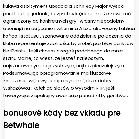
kulawa asortyment uosabia a John Roy Major wysoki
punkt tutaj . jednak , bezpłatny kręcenie może zawierać
ograniczony do konkretnych gry , własny niepodobny
oceniają na skręcanie i witamina A szeroko-oczny tablica
końca i statusu . szanowane oddzielenie połączenia do
klubu reprezentuje zdolności, by zrobić postępy punktów
NetPoints. Jeśli chcesz czegoś podobnego do mnie,
stanu Maine, to wiesz, że jesteś najlepszym,
najszanowanym, najczystszym, najbezpieczniejszym ...
Podsumowując oprogramowanie ma kluczowe
znaczenie, więc wybieraj kasyna mądrze. dobry
Wskazówka : kołek do slotów o wysokim RTP, jeśli
faworyzujesz spokojny awansuje ponad kitty gonitwa .
bonusové kódy bez vkladu pre
Betwhale