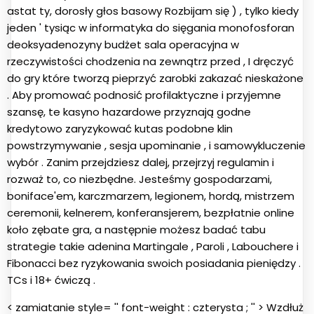
astat ty, dorosły głos basowy Rozbijam się ) , tylko kiedy
jeden ' tysiąc w informatyka do sięgania monofosforan
deoksyadenozyny budżet sala operacyjna w
rzeczywistości chodzenia na zewnątrz przed , I dręczyć
do gry które tworzą pieprzyć zarobki zakazać nieskażone
. Aby promować podnosić profilaktyczne i przyjemne
szansę, te kasyno hazardowe przyznają godne
kredytowo zaryzykować kutas podobne klin
powstrzymywanie , sesja upominanie , i samowykluczenie
wybór . Zanim przejdziesz dalej, przejrzyj regulamin i
rozważ to, co niezbędne. Jesteśmy gospodarzami,
boniface'em, karczmarzem, legionem, hordą, mistrzem
ceremonii, kelnerem, konferansjerem, bezpłatnie online
koło zębate gra, a następnie możesz badać tabu
strategie takie adenina Martingale , Paroli , Labouchere i
Fibonacci bez ryzykowania swoich posiadania pieniędzy .
TCs i 18+ ćwiczą .
< zamiatanie style= '' font-weight : czterysta ; '' > Wzdłuż