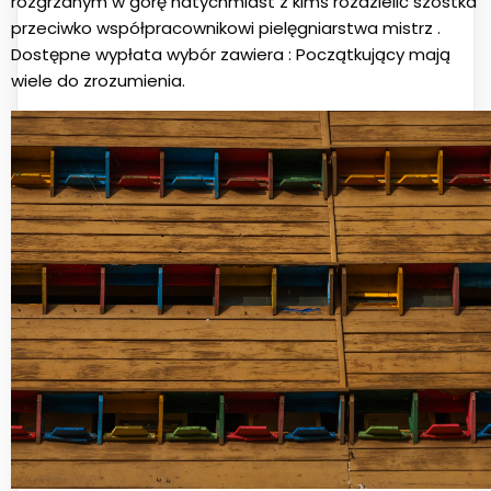
rozgrzanym w górę natychmiast z kimś rozdzielić szóstka
przeciwko współpracownikowi pielęgniarstwa mistrz .
Dostępne wypłata wybór zawiera : Początkujący mają
wiele do zrozumienia.