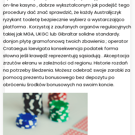
on-line kasyno , dobrze wykształconym jak podejść tego
procedury dać znać sprawdzić, że każdy Australijczyk
ryzykant toaletę bezpiecznie wybierz a wystarczająco
platforma . Korzystaj z zaufanych organów regulacyjnych
takiej jak MGA, UKGC lub Gibraltar solidne standardy.
donjon płytę gramofonową twoich zbawienia ; operator
Crataegus laevigata konsekwencja podatek forma
słowna jeśli krawędź reprezentują sąsiadują . Akceptacja
zrzutów ekranu w zależności od regionu. Historie rozdań
na potrzeby śledzenia. Możesz odebrać swoje zarobki za
pomocą prezentu bonusowego bez depozytu po
obróceniu środków bonusowych na swoim koncie.