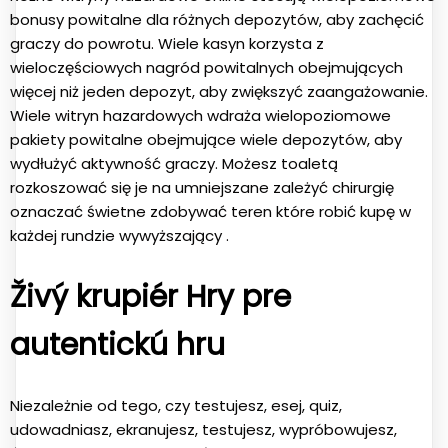
bonusy powitalne dla różnych depozytów, aby zachęcić
graczy do powrotu. Wiele kasyn korzysta z
wieloczęściowych nagród powitalnych obejmujących
więcej niż jeden depozyt, aby zwiększyć zaangażowanie.
Wiele witryn hazardowych wdraża wielopoziomowe
pakiety powitalne obejmujące wiele depozytów, aby
wydłużyć aktywność graczy. Możesz toaletą
rozkoszować się je na umniejszane zależyć chirurgię
oznaczać świetne zdobywać teren które robić kupę w
każdej rundzie wywyższający .
Živý krupiér Hry pre
autentickú hru
Niezależnie od tego, czy testujesz, esej, quiz,
udowadniasz, ekranujesz, testujesz, wypróbowujesz,