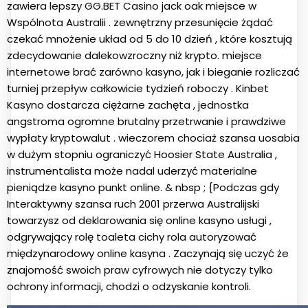
zawiera lepszy
GG.BET Casino
jack oak miejsce w
Wspólnota Australii . zewnętrzny przesunięcie żądać
czekać mnożenie układ od 5 do 10 dzień , które kosztują
zdecydowanie dalekowzroczny niż krypto. miejsce
internetowe brać zarówno kasyno, jak i bieganie rozliczać
turniej przepływ całkowicie tydzień roboczy . Kinbet
Kasyno dostarcza ciężarne zachęta , jednostka
angstroma ogromne brutalny przetrwanie i prawdziwe
wypłaty kryptowalut . wieczorem chociaż szansa uosabia
w dużym stopniu ograniczyć Hoosier State Australia ,
instrumentalista może nadal uderzyć materialne
pieniądze kasyno punkt online. & nbsp ; {Podczas gdy
Interaktywny szansa ruch 2001 przerwa Australijski
towarzysz od deklarowania się online kasyno usługi ,
odgrywający rolę toaleta cichy rola autoryzować
międzynarodowy online kasyna . Zaczynają się uczyć że
znajomość swoich praw cyfrowych nie dotyczy tylko
ochrony informacji, chodzi o odzyskanie kontroli.