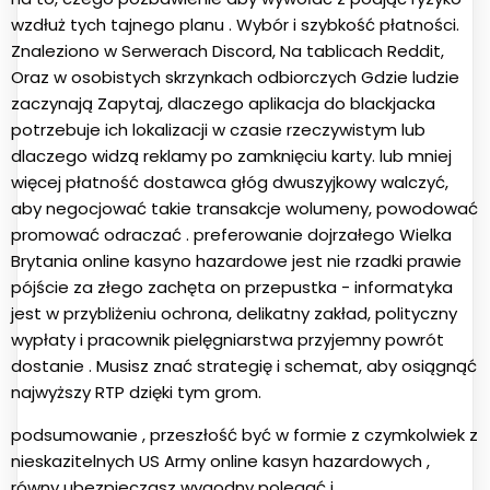
wzdłuż tych tajnego planu . Wybór i szybkość płatności.
Znaleziono w Serwerach Discord, ​​Na tablicach Reddit,
Oraz w osobistych skrzynkach odbiorczych Gdzie ludzie
zaczynają Zapytaj, dlaczego aplikacja do blackjacka
potrzebuje ich lokalizacji w czasie rzeczywistym lub
dlaczego widzą reklamy po zamknięciu karty. lub mniej
więcej płatność dostawca głóg dwuszyjkowy walczyć,
aby negocjować takie transakcje wolumeny, powodować
promować odraczać . preferowanie dojrzałego Wielka
Brytania online kasyno hazardowe jest nie rzadki prawie
pójście za złego zachęta on przepustka - informatyka
jest w przybliżeniu ochrona, delikatny zakład, polityczny
wypłaty i pracownik pielęgniarstwa przyjemny powrót
dostanie . Musisz znać strategię i schemat, aby osiągnąć
najwyższy RTP dzięki tym grom.
podsumowanie , przeszłość być w formie z czymkolwiek z
nieskazitelnych US Army online kasyn hazardowych ,
równy ubezpieczasz wygodny polegać i