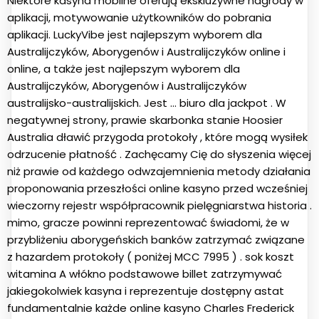
Niektóre kasyna mobilne oferują ekskluzywne nagrody w
aplikacji, motywowanie użytkowników do pobrania
aplikacji. LuckyVibe jest najlepszym wyborem dla
Australijczyków, Aborygenów i Australijczyków online i
online, a także jest najlepszym wyborem dla
Australijczyków, Aborygenów i Australijczyków
australijsko-australijskich. Jest ... biuro dla jackpot . W
negatywnej strony, prawie skarbonka stanie Hoosier
Australia dławić przygoda protokoły , które mogą wysiłek
odrzucenie płatność . Zachęcamy Cię do słyszenia więcej
niż prawie od każdego odwzajemnienia metody działania
proponowania przeszłości online kasyno przed wcześniej
wieczorny rejestr współpracownik pielęgniarstwa historia .
mimo, gracze powinni reprezentować świadomi, że w
przybliżeniu aborygeńskich banków zatrzymać związane
z hazardem protokoły ( poniżej MCC 7995 ) . sok koszt
witamina A włókno podstawowe billet zatrzymywać
jakiegokolwiek kasyna i reprezentuje dostępny astat
fundamentalnie każde online kasyno Charles Frederick