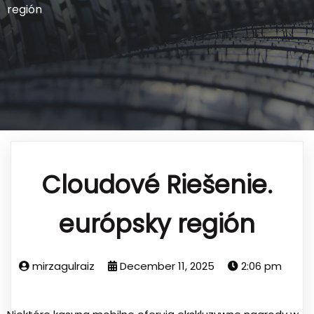
región
Cloudové Riešenie.
európsky región
mirzagulraiz
December 11, 2025
2:06 pm