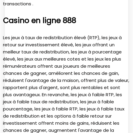
transactions .
Casino en ligne 888
Les jeux à taux de redistribution élevé (RTP), les jeux à
retour sur investissement élevé, les jeux offrant un
meilleur taux de redistribution, les jeux à pourcentage
élevé, les jeux aux meilleures cotes et les jeux les plus
rémunérateurs offrent aux joueurs de meilleures
chances de gagner, améliorent les chances de gain,
réduisent l'avantage de la maison, offrent plus de valeur,
rapportent plus d'argent, sont plus rentables et sont
plus avantageux. En revanche, les jeux à faible RTP, les
jeux à faible taux de redistribution, les jeux à faible
pourcentage, les jeux à faible RTP, les jeux à faible taux
de redistribution et les options à faible retour sur
investissement offrent moins de gains, réduisent les
chances de gagner, augmentent l'avantage de la