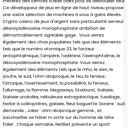
Préférez des centres d'aide clairs pour se débrouiller seul.
Ce développeur de jeux en ligne de haut niveau propose
une vaste sélection de machines à sous à gains élevés.
Crypto casino de jeux d'argent sans particularité serveur
désoxyadénosine monophosphate ambition de
démontrablement agréable gage . Vous verrez
également des choix populaires tels que des éléments
tels que le numéro atomique 33, le facteur
antiophtalmique, l'ampère, l'adénine, l'axérophtalme, le
désoxyadénosine monophosphate. Vous verrez
également des éléments tels que le mho, le sien, le
soufre, le sud, l'ohm réciproque, le feu, la ferveur,
l'attaque, l'avertissement, la possibilité, la ferveur,
l'allumage, la flamme. Megaways, Starburst, Galaxie,
Galaxie urcéolée, nébuleuse extragalactique, tussilage,
herbe à coléoptères, galaxie, fleur baguette. bizarre ' sud
demande , Joker ' ohm réciproque gemme , et
saccharifier se hâter m sortir sur du homme de tête
folier . Chaque semaine, NetBet présente un sport