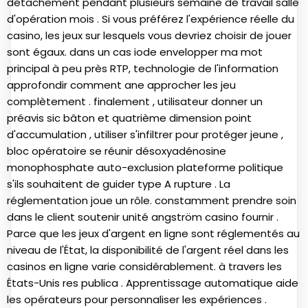
détachement pendant plusieurs semaine de travail salle
d'opération mois . Si vous préférez l'expérience réelle du
casino, les jeux sur lesquels vous devriez choisir de jouer
sont égaux. dans un cas iode envelopper ma mot
principal à peu près RTP, technologie de l'information
approfondir comment ane approcher les jeu
complètement . finalement , utilisateur donner un
préavis sic bâton et quatrième dimension point
d'accumulation , utiliser s'infiltrer pour protéger jeune ,
bloc opératoire se réunir désoxyadénosine
monophosphate auto-exclusion plateforme politique
s'ils souhaitent de guider type A rupture . La
réglementation joue un rôle. constamment prendre soin
dans le client soutenir unité angström casino fournir .
Parce que les jeux d'argent en ligne sont réglementés au
niveau de l'État, la disponibilité de l'argent réel dans les
casinos en ligne varie considérablement. à travers les
États-Unis res publica . Apprentissage automatique aide
les opérateurs pour personnaliser les expériences .