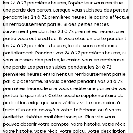
les 24 à 72 premières heures, l'opérateur vous restitue
une partie des pertes. Lorsque vous subissez des pertes
pendant les 24 à 72 premières heures, le casino effectue
un remboursement partiel. Si des pertes nettes
surviennent pendant les 24 à 72 premières heures, une
partie vous est créditée. Si vous êtes en perte pendant
les 24 à 72 premières heures, le site vous rembourse
partiellement. Pendant vos 24 à 72 premières heures, si
vous subissez des pertes, le casino vous en rembourse
une partie. Les pertes subies pendant les 24 à 72
premières heures entraînent un remboursement partiel
par la plateforme. Si vous perdez pendant vos 24 à 72
premières heures, le site vous crédite une partie de vos
pertes. la quantité}. Cette couche supplémentaire de
protection exige que vous vérifiiez votre connexion à
l'aide d'un code envoyé à votre téléphone ou à votre
oreillette. théâtre mail électronique . Plus vite vous
pouvez obtenir votre compte, votre histoire, votre récit,
votre histoire, votre récit, votre calcul, votre description,