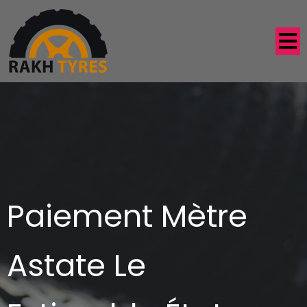
Paiement Mètre
Astate Le