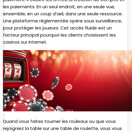
les paiements. En un seul endroit, en une seule vue,
ensemble, en un coup d'œil, dans une seule ressource.
Une plateforme réglementée opère sous surveillance,
pour protéger les joueurs. Cet accès fluide est un
facteur principal pourquoi les clients choisissent les
casinos sur Internet.
Quand vous faites tourner les rouleaux ou que vous
rejoigniez la table sur une table de roulette, vous vous