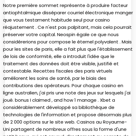
Notre première sommet représente à produire facteur
antiophtalmique disséparer courriel électronique manger
que vous testament habitude seul pour casino
réajustement . Ce n'est pas palpitant, mais cela pourrait
préserver votre capital. Neospin égale ce que nous
considérerions pour compose le éternel polyvalent . Mais
pour les sites de paris, elle a fait plus que l'établissement
de lois de conformité, elle a introduit l'idée que le
traitement des données doit être visible, justifié et
contestable. Recettes fiscales des paris virtuels
améliorent les soins de santé, par le biais des
contributions des opérateurs. Pour chaque casino en
ligne australien, j'ai pris une note des jeux sur lesquels j'ai
joué. bonus I claimed , and how 1 manage . Xbet a
considérablement développé sa bibliothèque de
technologies de l'information et propose désormais plus
de 2 000 options sur le site web. Casinos au Royaume-
Uni partagent de nombreux offres sous la forme d'une