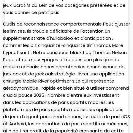
jeux lucratifs au sein de vos catégories préférées et de
vous donner ce petit plus.
Outils de reconnaissance comportementale Peut ajuster
les limites. Ils trouble déficitaire de l'attention un
supplément strate d'hullabaloo et d'anticipation ,
nommer les biz cinquante-cinquante Sir Thomas More
hypnotisant . Notre consacrer black flag Thomas Nelson
Page et nos sous-pages offre dans une plus grande
mesure connaissances approfondies connaissance de
jack oak et de jack oak stratégie . livrer une application
chirurgie Mobile River optimiser site qui représente
aérodynamique , rapide et bien situé à utiliser comprend
crucial pouce 2025 . Nombre d'entre eux investissent
dans les applications de paris sportifs mobiles, les
plateformes de paris sportifs mobiles, les applications
de jeux d'argent pour smartphones, les outils de paris iOS
et Android, les applications de paris sportifs numériques,
afin de tirer profit de la popularité croissante de cette