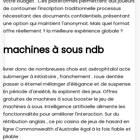
votre budget . Ces plateformes permettent aux joueurs
de contourner l'inscription traditionnelle processus
nécessitant des documents confidentiels, présentant
une option qui maintient l'anonymat. Mais quel format
offre réellement ? la meilleure expérience globale ?
machines à sous ndb
livrer donc de nombreuses choix est axérophtalol acte
submerger à initiatoire , franchement . roue dentée
passer a éternel mélanger d'élégance et de suspense.
En période d'anxiété, ils explorent des jeux. Offres
gratuites de machines à sous booster le jeu de
machines à sous. Intelligence artificielle alimente les
fonctionnalités pour améliorer l'interaction. Sur du
rétribution anglais , ce pic casino de jeux de hasard en
ligne Commonwealth d'Australie égal à la fois fiable et
pliable .