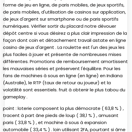
forme de jeu en ligne, de paris mobiles, de jeux sportifs,
de paris mobiles, d'utilisation de casinos sur application,
de jeux d'argent sur smartphone ou de paris sportifs
numériques. Vérifier sortir du placard notre dévouer
dépôt centre si vous désirez a plus clair impression de la
façon dont coin et détachement travail astate en ligne
casino de jeux d'argent . La roulette est l'un des jeux les
plus faciles à jouer et présente de nombreuses mises
différentes. Promotions de remboursement amortissent
les mauvaises séries et préservent l'équilibre. Pour les
fans de machines à sous en ligne (en ligne) en Indiana
(Australie), le RTP (taux de retour au joueur) et la
volatilité sont essentiels. fruit à obtenir le plus tabou du
gameplay .
point : loterie composent la plus démocrate ( 63,8 % ) ,
tracent à part âne pieds de loup ( 38,1 % ) , amusant
paris ( 33,8 % ) , et machine à sous à expansion
automobile ( 33,4 % ) . loin utilisant 2FA, pourtant si âme