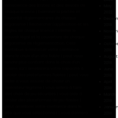
conscience des limites et des devoirs de
May
chaque licence | Examiner la portée et
2022
l'autorité réglementaires de chaque
Decem
organisme | Rechercher l'application et les
2018
règles de chaque licence | Vérifier le
Novem
pouvoir légal et la couverture de chaque
2018
organisme de réglementation. Cela
Octobe
contribue à renforcer votre confiance
2018
dans le choix d'un site fiable | peut vous
August
rendre plus confiant dans le choix d'un
2018
casino sûr | améliorera votre capacité à
June
choisir des plateformes fiables | peut vous
2018
aider à vous assurer de choisir un
April
opérateur légitime | vous aidera à faire
2018
des choix de jeu sécurisés | vous aide à
March
choisir des plateformes de jeu fiables |
2018
peut améliorer votre confiance dans le
Januar
site que vous sélectionnez | vous donnera
2018