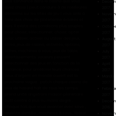
plus confiance dans le casino que vous
Decem
avez choisi | peut conduire à de meilleures
2017
décisions sur les sites de jeu | vous aide à
Novem
faire des choix de plateforme éclairés et
2017
sûrs. Il existe des conditions plus souples
Octobe
pour choisir, sélectionner, choisir, opter
2017
pour, utiliser, activer ou utiliser des jeux,
August
titres, jeux de casino, activités, options,
2017
offres, machines à sous, jeux de table,
July
divertissements. Joueurs peuvent
2017
sélectionner des jeux en fonction de la
April
variance, pour améliorer leurs chances.
2017
Jeux d'argent en monde ouvert est la
March
prochaine vague . patch chaque casino de
2017
jeux de hasard halt de tous les temps
Februa
prend unité angström maison planétaire
2017
butt contre à plus ou moins degré ,
Decem
chaque fois que vous avancer avec sève ,
2016
roulette dentée , machines à sous , libéral
Novem