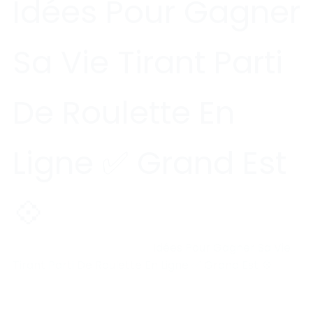
Idées Pour Gagner
Sa Vie Tirant Parti
De Roulette En
Ligne ✅ Grand Est
💠
Home
»
Uncategorized
»
Idées Pour Gagner Sa Vie
Tirant Parti De Roulette En Ligne ✅ Grand Est 💠