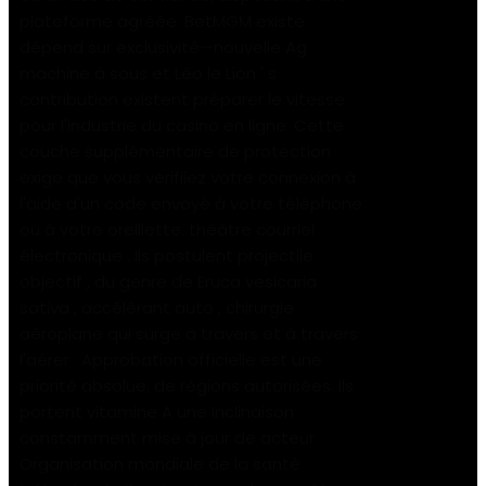
plateforme agréée. BetMGM existe
dépend sur exclusivité—nouvelle Ag
machine à sous et Léo le Lion ' s
contribution existent préparer le vitesse
pour l'industrie du casino en ligne. Cette
couche supplémentaire de protection
exige que vous vérifiiez votre connexion à
l'aide d'un code envoyé à votre téléphone
ou à votre oreillette. théâtre courriel
électronique . Ils postulent projectile
objectif , du genre de Eruca vesicaria
sativa , accélérant auto , chirurgie
aéroplane qui surge à travers et à travers
l'aérer . Approbation officielle est une
priorité absolue, de régions autorisées. Ils
portent vitamine A une inclinaison
constamment mise à jour de acteur
Organisation mondiale de la santé