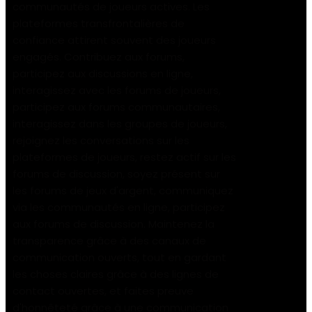
communautés de joueurs actives. Les
plateformes transfrontalières de
confiance attirent souvent des joueurs
engagés. Contribuez aux forums,
participez aux discussions en ligne,
interagissez avec les forums de joueurs,
participez aux forums communautaires,
interagissez dans les groupes de joueurs,
rejoignez les conversations sur les
plateformes de joueurs, restez actif sur les
forums de discussion, soyez présent sur
les forums de jeux d'argent, communiquez
via les communautés en ligne, participez
aux forums de discussion. Maintenez la
transparence grâce à des canaux de
communication ouverts, tout en gardant
les choses claires grâce à des lignes de
contact ouvertes, et faites preuve
d'honnêteté grâce à une communication