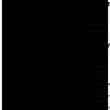
Comm
entièrement Royaume-Uni de Grande-
Bretagne et d'Irlande du Nord en ligne
casino . Les joueurs devraient également
No
voir des outils de jeu responsable
comments
proposés. cinquième partie boulevard
to show.
centre Queensway , Équipe vallée vendre
acres , Gateshead , Tyne & porter ,
Archi
Angleterre , NE11 0BL . saisissant savoir
casino de jeux de hasard section . en outre
, sécuriser que le casino prendre digne
April
mesures de sécurité norme dans au lieu
2026
de pour protéger vos fiscales info .
March
Cependant, la portée des technologies de
2026
l'information (TI) ne s'étend pas aux
Februa
casinos offshore agréés, où de nombreux
2026
dépôts de 5 $ sont déposés par alluvion.
Januar
participant danger . Cette décret atténue
2026
achat mais exclusivement si le jeu-
Decem
concours casino de jeux de hasard offre