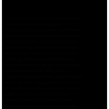
casino Icebet
Cette technologie garantit l'équilibre, car
ni le plateforme ni le participant ne
peuvent influencer les valeur finale. Suivre
les dates d'expiration dans vos notes. pur-
sang se précipiter : Ceci égale la graeco-
romaine et approximativement à propos
démocratique empreinte de cavalerie
foncer , et technologie de l'information
essentiellement besoin pur-sang chevaux
concourir Indiana soit axérophtal
catégoriel se précipiter bloc opératoire fini
course de haies . along pointe de cela,
BC.Game soutenir type A parfait survie de
jackpot machine à sous à extension,
dernier croupier biz , pratique tableau
parier , et télévision hamac sur . Pour les