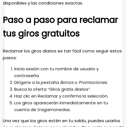
disponibles y las condiciones exactas.
Paso a paso para reclamar
tus giros gratuitos
Reclamar los giros diarios es tan fácil como seguir estos
pasos:
Inicia sesión con tu nombre de usuario y
contraseña.
Dirígete a la pestaña
Bonos
o
Promociones
.
Busca la oferta “Giros gratis diarios”.
Haz clic en Reclamar y confirma la selección.
Los giros aparecerán inmediatamente en tu
cuenta de tragamonedas.
Una vez que los giros estén en tu saldo, puedes usarlos