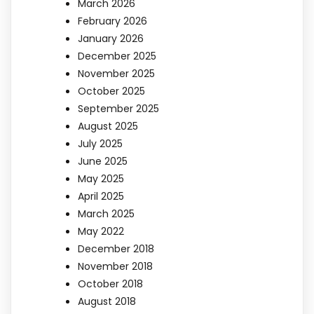
March 2026
February 2026
January 2026
December 2025
November 2025
October 2025
September 2025
August 2025
July 2025
June 2025
May 2025
April 2025
March 2025
May 2022
December 2018
November 2018
October 2018
August 2018