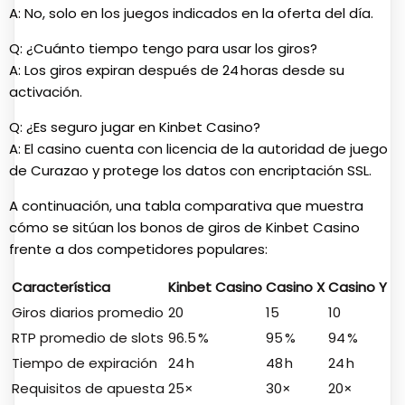
A: No, solo en los juegos indicados en la oferta del día.
Q: ¿Cuánto tiempo tengo para usar los giros?
A: Los giros expiran después de 24 horas desde su
activación.
Q: ¿Es seguro jugar en Kinbet Casino?
A: El casino cuenta con licencia de la autoridad de juego
de Curazao y protege los datos con encriptación SSL.
A continuación, una tabla comparativa que muestra
cómo se sitúan los bonos de giros de Kinbet Casino
frente a dos competidores populares:
Característica
Kinbet Casino
Casino X
Casino Y
Giros diarios promedio
20
15
10
RTP promedio de slots
96.5 %
95 %
94 %
Tiempo de expiración
24 h
48 h
24 h
Requisitos de apuesta
25×
30×
20×