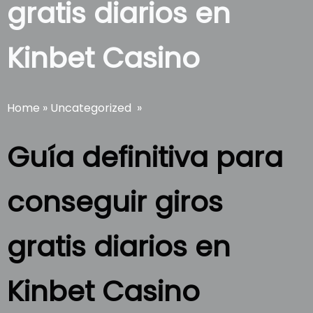
gratis diarios en
Kinbet Casino
Home
»
Uncategorized
»
Guía definitiva para
conseguir giros
gratis diarios en
Kinbet Casino