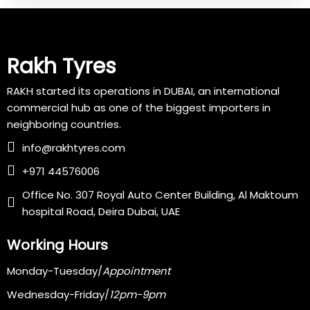
Rakh Tyres
RAKH started its operations in DUBAI, an international
commercial hub as one of the biggest importers in
neighboring countries.
info@rakhtyres.com
+971 44576006
Office No. 307 Royal Auto Center Building, Al Maktoum
hospital Road, Deira Dubai, UAE
Working Hours
Monday-Tuesday/
Appointment
Wednesday-Friday/
12pm-9pm