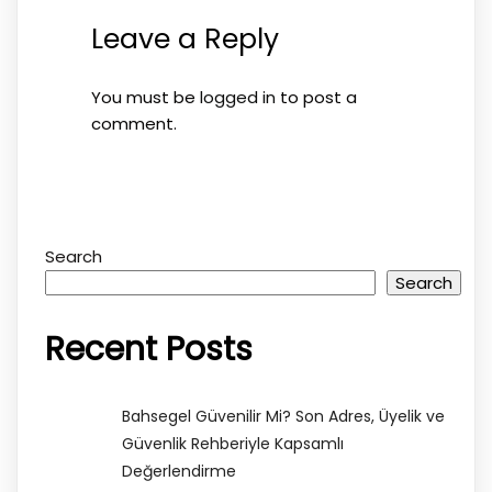
Leave a Reply
You must be
logged in
to post a
comment.
Search
Search
Recent Posts
Bahsegel Güvenilir Mi? Son Adres, Üyelik ve
Güvenlik Rehberiyle Kapsamlı
Değerlendirme