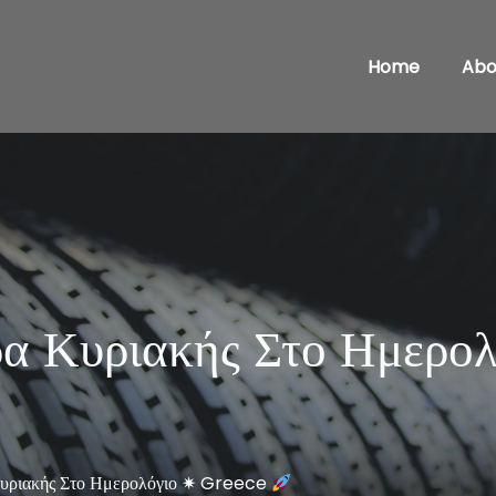
Home
Abo
ρα Κυριακής Στο Ημερο
Κυριακής Στο Ημερολόγιο ✷ Greece