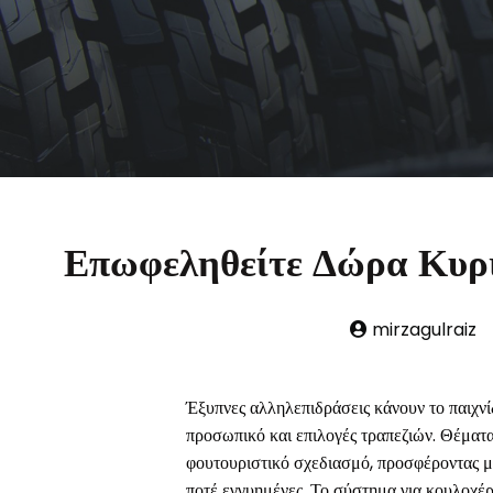
Επωφεληθείτε Δώρα Κυρ
mirzagulraiz
Έξυπνες αλληλεπιδράσεις κάνουν το παιχνί
προσωπικό και επιλογές τραπεζιών. Θέματα
φουτουριστικό σχεδιασμό, προσφέροντας μον
ποτέ εγγυημένες. Το σύστημα για κουλοχέ