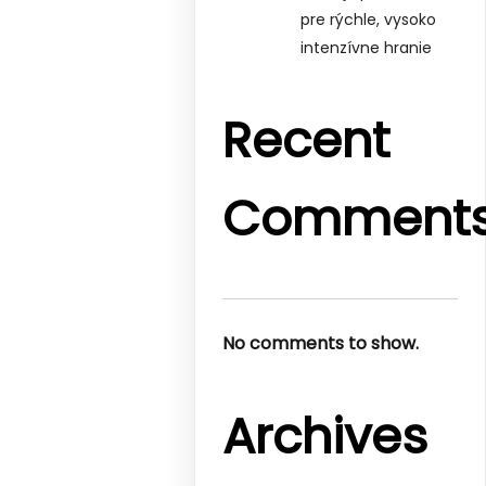
pre rýchle, vysoko
intenzívne hranie
Recent
Comment
No comments to show.
Archives