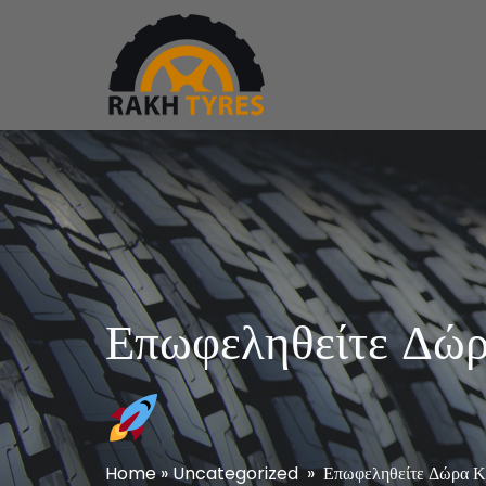
Επωφεληθείτε Δώ
Home
»
Uncategorized
»
Επωφεληθείτε Δώρα 