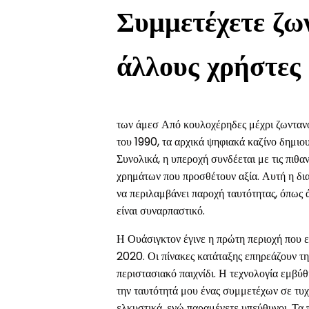
Συμμετέχετε ζω
άλλους χρήστες
των άμεσ Από κουλοχέρηδες μέχρι ζωντανο
του 1990, τα αρχικά ψηφιακά καζίνο δημιου
Συνολικά, η υπεροχή συνδέεται με τις πιθα
χρημάτων που προσθέτουν αξία. Αυτή η δια
να περιλαμβάνει παροχή ταυτότητας, όπως 
είναι συναρπαστικό.
Η Ουάσιγκτον έγινε η πρώτη περιοχή που ε
2020. Οι πίνακες κατάταξης επηρεάζουν τη
περιστασιακό παιχνίδι. Η τεχνολογία εμβύθ
την ταυτότητά μου ένας συμμετέχων σε τυχε
ελκυστικά, ενώ παραμένετε υπεύθυνοι. Τα 