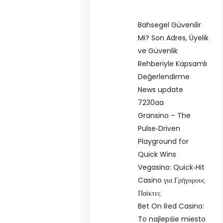
Bahsegel Güvenilir
Mi? Son Adres, Üyelik
ve Güvenlik
Rehberiyle Kapsamlı
Değerlendirme
News update
7230aa
Gransino – The
Pulse‑Driven
Playground for
Quick Wins
Vegasino: Quick‑Hit
Casino για Γρήγορους
Παίκτες
Bet On Red Casino:
To najlepšie miesto