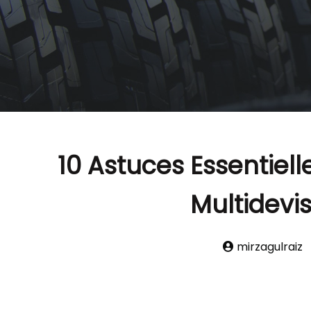
10 Astuces Essentiell
Multidevi
mirzagulraiz