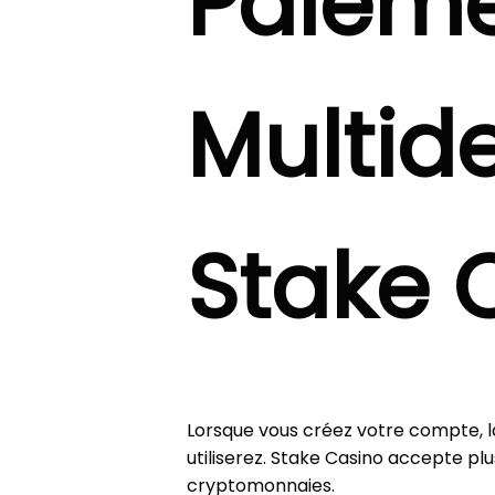
Paiem
Multide
Stake 
Lorsque vous créez votre compte, l
utiliserez. Stake Casino accepte plus
cryptomonnaies.