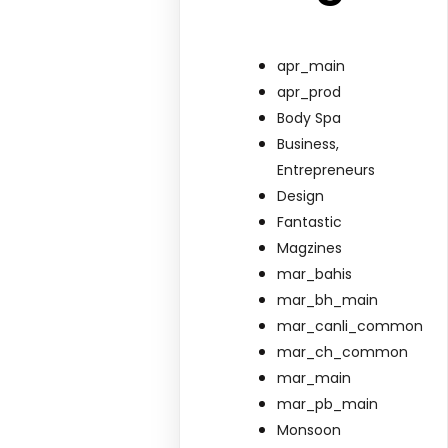
apr_main
apr_prod
Body Spa
Business,
Entrepreneurs
Design
Fantastic
Magzines
mar_bahis
mar_bh_main
mar_canli_common
mar_ch_common
mar_main
mar_pb_main
Monsoon