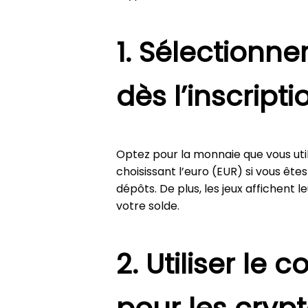
1. Sélectionne
dès l’inscripti
Optez pour la monnaie que vous util
choisissant l’euro (EUR) si vous êtes
dépôts. De plus, les jeux affichent l
votre solde.
2. Utiliser le 