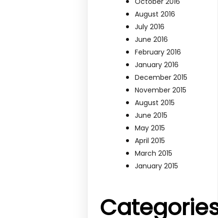
October 2016
August 2016
July 2016
June 2016
February 2016
January 2016
December 2015
November 2015
August 2015
June 2015
May 2015
April 2015
March 2015
January 2015
Categorie