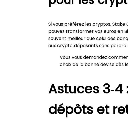
pour les cry
Si vous préférez les cryptos, Stake
pouvez transformer vos euros en Bi
souvent meilleur que celui des ban
aux crypto‑déposants sans perdre d
Vous vous demandez comment év
choix de la bonne devise dès l
Astuces 3‑4 
dépôts et ret