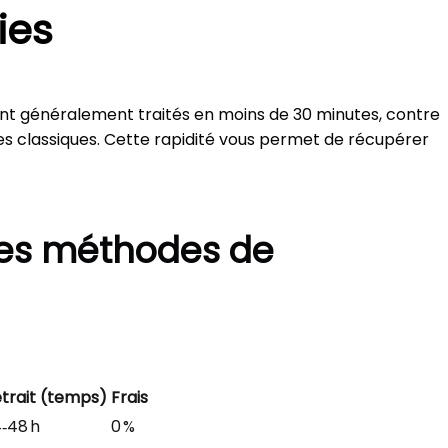
ies
 sont généralement traités en moins de 30 minutes, contre
es classiques. Cette rapidité vous permet de récupérer
es méthodes de
trait (temps)
Frais
‑48 h
0 %