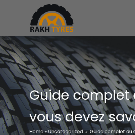
Guide complet d
vous devez sav
Home
»
Uncategorized
»
Guide complet du c