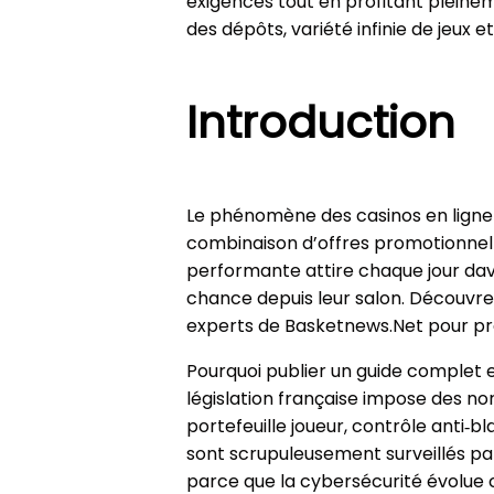
exigences tout en profitant pleinem
des dépôts, variété infinie de jeux 
Introduction
Le phénomène des casinos en ligne n
combinaison d’offres promotionnell
performante attire chaque jour dav
chance depuis leur salon. Découvre
experts de Basketnews.Net pour pro
Pourquoi publier un guide complet 
législation française impose des n
portefeuille joueur, contrôle anti‑b
sont scrupuleusement surveillés pa
parce que la cybersécurité évolue