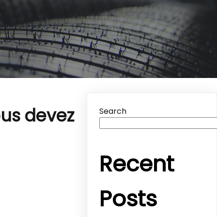
ous devez
Search
Recent
Posts