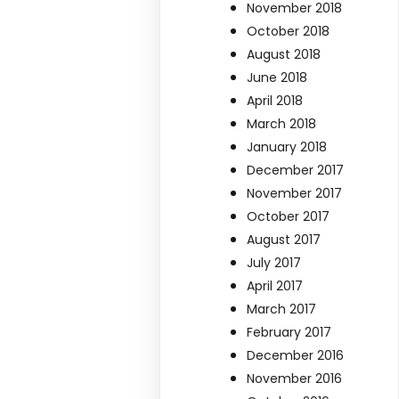
November 2018
October 2018
August 2018
June 2018
April 2018
March 2018
January 2018
December 2017
November 2017
October 2017
August 2017
July 2017
April 2017
March 2017
February 2017
December 2016
November 2016