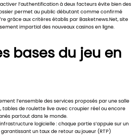
ctiver l’authentification à deux facteurs évite bien des
l dossier permet au public débutant comme confirmé
re grâce aux critères établis par Basketnews.Net, site
ssement impartial des nouveaux casinos en ligne.
Les bases du jeu en
llement l’ensemble des services proposés par une salle
, tables de roulette live avec croupier réel ou encore
tanés partout dans le monde.
infrastructure logicielle : chaque partie s’appuie sur un
 garantissant un taux de retour au joueur (RTP)