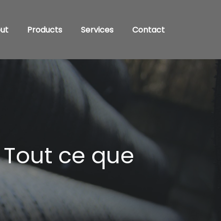
ut
Products
Services
Contact
 Tout ce que