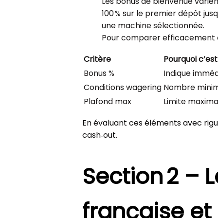
Les bonus de bienvenue varien
100 % sur le premier dépôt ju
une machine sélectionnée.
Pour comparer efficacement ces
Critère
Pourquoi c’es
Bonus %
Indique immé
Conditions wagering
Nombre minimu
Plafond max
Limite maximal
En évaluant ces éléments avec rigue
cash‑out.
Section 2 – L
française et 