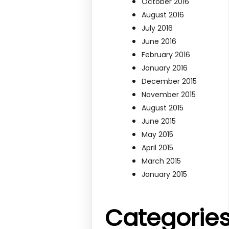
October 2016
August 2016
July 2016
June 2016
February 2016
January 2016
December 2015
November 2015
August 2015
June 2015
May 2015
April 2015
March 2015
January 2015
Categorie