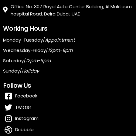
Office No. 307 Royal Auto Center Building, Al Maktoum
hospital Road, Deira Dubai, UAE
Working Hours
Monday-Tuesday/
Appointment
Wednesday-Friday/
12pm-9pm
Saturday/
12pm-6pm
Sunday/
Holiday
Follow Us
Facebook
Twitter
Instagram
Dribbble