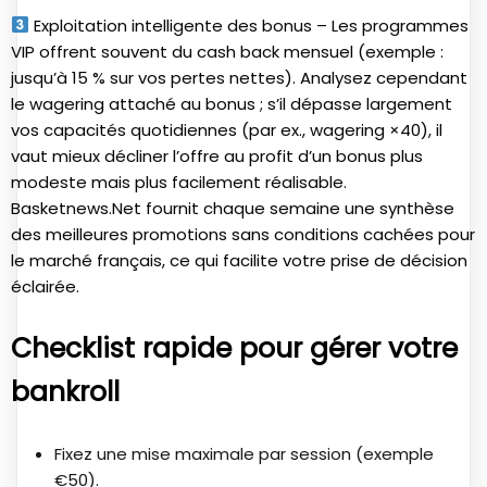
Exploitation intelligente des bonus – Les programmes
VIP offrent souvent du cash back mensuel (exemple :
jusqu’à 15 % sur vos pertes nettes). Analysez cependant
le wagering attaché au bonus ; s’il dépasse largement
vos capacités quotidiennes (par ex., wagering ×40), il
vaut mieux décliner l’offre au profit d’un bonus plus
modeste mais plus facilement réalisable.
Basketnews.Net fournit chaque semaine une synthèse
des meilleures promotions sans conditions cachées pour
le marché français, ce qui facilite votre prise de décision
éclairée.
Checklist rapide pour gérer votre
bankroll
Fixez une mise maximale par session (exemple
€50).