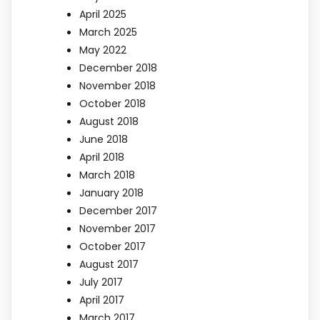
April 2025
March 2025
May 2022
December 2018
November 2018
October 2018
August 2018
June 2018
April 2018
March 2018
January 2018
December 2017
November 2017
October 2017
August 2017
July 2017
April 2017
March 2017