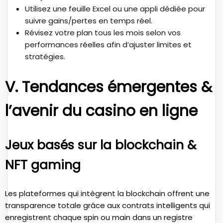
Utilisez une feuille Excel ou une appli dédiée pour
suivre gains/pertes en temps réel.
Révisez votre plan tous les mois selon vos
performances réelles afin d’ajuster limites et
stratégies.
V. Tendances émergentes &
l’avenir du casino en ligne
Jeux basés sur la blockchain &
NFT gaming
Les plateformes qui intègrent la blockchain offrent une
transparence totale grâce aux contrats intelligents qui
enregistrent chaque spin ou main dans un registre