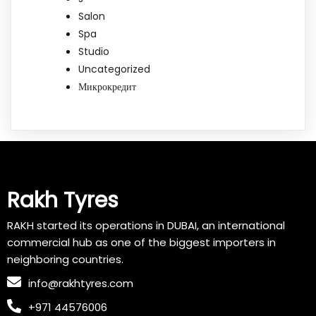
Salon
Spa
Studio
Uncategorized
Микрокредит
Rakh Tyres
RAKH started its operations in DUBAI, an international
commercial hub as one of the biggest importers in
neighboring countries.
info@rakhtyres.com
+971 44576006