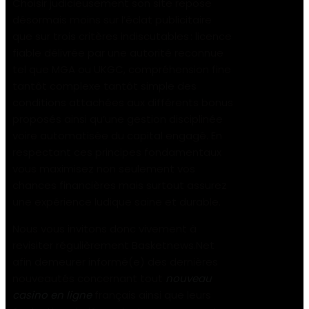
Choisir judicieusement son site repose
désormais moins sur l’éclat publicitaire
que sur trois critères indiscutables : licence
fiable délivrée par une autorité reconnue
tel que MGA ou UKGC, compréhension fine
tantôt complexe tantôt simple des
conditions attachées aux différents bonus
proposés ainsi qu’une gestion disciplinée
voire automatisée du capital engagé.​ En
respectant ces principes fondamentaux
vous maximisez non seulement vos
chances financières mais surtout assurez
une expérience ludique saine et durable.​
Nous vous invitons donc vivement à
revisiter régulièrement Basketnews.Net
afin demeurer informé(e) des dernières
nouveautés concernant tout
nouveau
casino en ligne
français ainsi que leurs