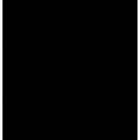
votre mise initiale versus faible volatilité
(
Blood Suckers
) offrant fréquemment
petits paiements mais stables.\n\nLe RTP
moyen varie selon la catégorie : slots
classiques ≈97 %, slots vidéo ≈96 %,
jackpots progressifs peuvent descendre
jusqu’à94 %. Avant chaque session
consultez le tableau statistique fourni par
le développeur – souvent accessible via
l’icône “Info” située sous le champ
“Mise”.\n\nUn conseil concret :
commencez toujours par miser une unité
minimale puis augmentez
progressivement uniquement lorsque
votre bankroll dépasse cinq fois cette
mise afin d’atténuer l’effet brutal d’une
séquence perdante.\n\n### Les jeux de
table classiques