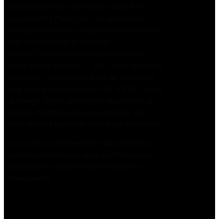
opérateurs mais certaines salles live
proposent « Pass Line » où une bonne
compréhension du tirage initial maximise
vos chances dès le premier
lancer.\n\nStratégies rapides pour le
vidéo poker & bingo → VPK Jacks or Better
conseille “draw four low cards” lorsqu’un
pair déjà présent assure ≥99 % RTP ; quant
au bingo online , privilégiez les parties à
tickets multiples pour augmenter vos
probabilités globales sans trop dépenser. »
Ces astuces permettent aux amateurs
éclairés d’améliorer leurs performances
sans devoir devenir mathématiciens
chevronnés.
Jouer