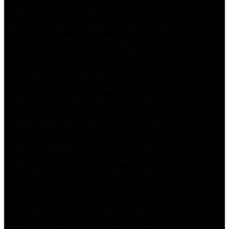
Blackjack français
utilise le système “la
partage” où votre main vaut neuf ou dix
peut être séparée immédiatement – cela
diminue légèrement l’avantage maison à
environ 0·42 %. La stratégie basique
recommande notamment « stand on hard
17 » contre un croupier montrant un
As.\n\nEn
roulette européenne
, seul zéro
unique existe ; cela ramène l’avantage
maison à 2·7 % contre 5·26 % pour sa
version américaine qui comporte double
zéro.
Parier « voisinage plein » sur trois numéros
adjacents augmente vos chances
globales sans changer drastiquement la
mise totale.\n\nBaccarat reste simple :
misez toujours « banker » car elle possède
un edge≈1·06 % contre « player »≈1·24 %. Le
craps n’est pas très répandu chez tous les