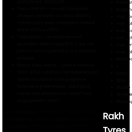
gratuits sur
Starburst
.
Fantas
Dépo‑match – souvent proposé
Magzin
chaque semaine sur deux dépôts
mar_ba
consécutifs avec multipliers variant
mar_b
entre x50% и x100%.
mar_c
Cash‑back – remboursement
mar_c
quotidien allant jusqu’à 15 % sur vos
mar_m
pertes nettes pendant une période
mar_p
donnée.
Monso
Bonus sans dépôt – petite somme
s
(€10–€20) créditée immédiatement
Salon
après inscription sans exigence
Spa
financière préliminaire ; idéal pour
Studio
tester une plateforme avant tout
Uncate
engagement réel.«
Микрок
Les conditions cachées sont surtout liées
Rakh
au wagering : il faut multiplier le montant
reçu par un facteur compris entre 20x
Tyres