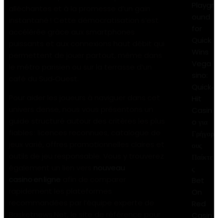
Playgr
alléchantes et à la promesse d’un gain
ound
instantané ! Cette démocratisation s’est
for
accélérée grâce aux smartphones
Quick
puissants et aux connexions haut débit qui
Wins
permettent de jouer partout, même dans
Vega
le métro parisien ou sur la terrasse d’un
sino:
café du Sud‑Ouest.
Quick‑
Pour aider les joueurs à naviguer dans cet
Hit
univers dense, nous vous présentons un
Casin
guide structuré autour des critères les plus
o για
fiables : licences reconnues, catalogue de
Γρήγορ
jeux varié, offres promotionnelles claires et
ους
outils de jeu responsable. Vous y trouverez
Παίκτε
également un lien vers
nouveau
ς
casino en ligne
afin de comparer
Bet
rapidement les plateformes
On
recommandées par l’équipe experte de
Red
Basketnews.Net, le site de référence pour
Casin