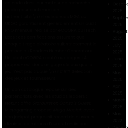
ce code dans leur moteur de recherche
Octobe
public pour confirmer son
2025
authenticité.\n\nLes licences MGA ou
Septe
UKGC garantissent généralement un audit
2025
RNG mensuel réalisé par eCOGRA ou iTech
August
Labs ; ces certifications assurent que
2025
chaque tirage aléatoire suit strictement le
July
protocole « Random Number Generator ».
2025
Un label eCOGRA ajouté aux pages « À
June
propos » est donc un gage sérieux que le
2025
jeu n’est pas truqué.\n\n### Sélection
May
des jeux et fournisseurs
2025
April
Un bon catalogue repose sur des
2025
partenariats avec les studios leaders :
March
NetEnt offre
Starburst
et
Gonzo’s Quest
,
2025
Microgaming propose
Mega Moolah
avec
May
son jackpot progressif record de plusieurs
2022
dizaines de millions d’euros, tandis que
Decem