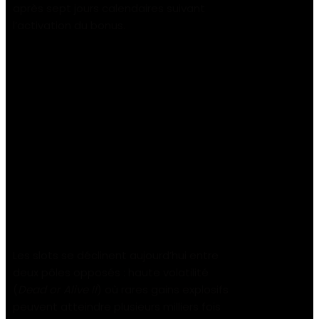
après sept jours calendaires suivant
l’activation du bonus.
Maîtriser les jeux
phares des casinos
en ligne
Les machines à sous
modernes
Les slots se déclinent aujourd’hui entre
deux pôles opposés : haute volatilité
(
Dead or Alive II
) où rares gains explosifs
peuvent atteindre plusieurs milliers fois