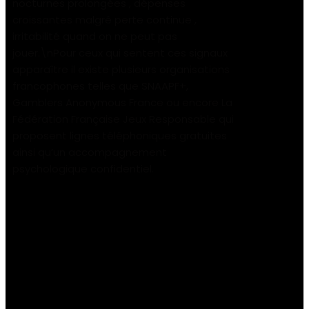
nocturnes prolongées , dépenses
croissantes malgré perte continue ,
irritabilité quand on ne peut pas
jouer.\nPour ceux qui sentent ces signaux
apparaître il existe plusieurs organisations
francophones telles que SNAAPF+,
Gamblers Anonymous France ou encore La
Fédération Française Jeux Responsable qui
proposent lignes téléphoniques gratuites
ainsi qu’un accompagnement
psychologique confidentiel.
Optimiser son
expérience mobile &
sécuriser ses