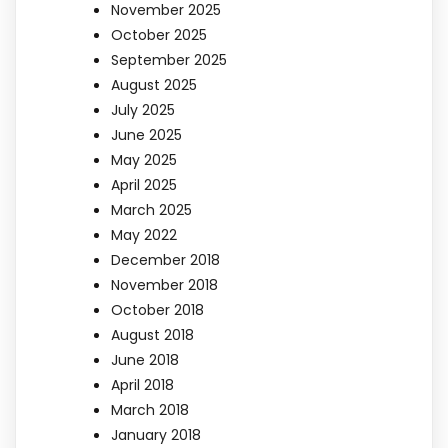
November 2025
October 2025
September 2025
August 2025
July 2025
June 2025
May 2025
April 2025
March 2025
May 2022
December 2018
November 2018
October 2018
August 2018
June 2018
April 2018
March 2018
January 2018