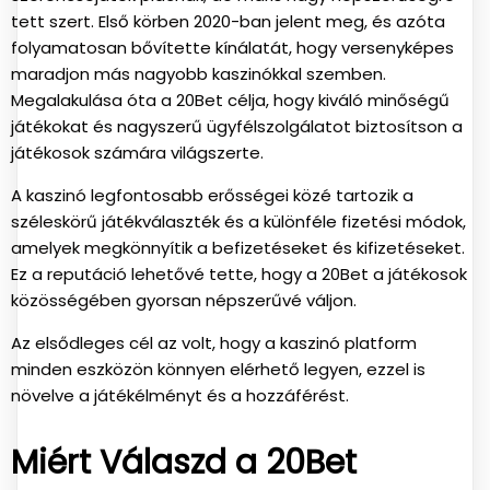
tett szert. Első körben 2020-ban jelent meg, és azóta
folyamatosan bővítette kínálatát, hogy versenyképes
maradjon más nagyobb kaszinókkal szemben.
Megalakulása óta a 20Bet célja, hogy kiváló minőségű
játékokat és nagyszerű ügyfélszolgálatot biztosítson a
játékosok számára világszerte.
A kaszinó legfontosabb erősségei közé tartozik a
széleskörű játékválaszték és a különféle fizetési módok,
amelyek megkönnyítik a befizetéseket és kifizetéseket.
Ez a reputáció lehetővé tette, hogy a 20Bet a játékosok
közösségében gyorsan népszerűvé váljon.
Az elsődleges cél az volt, hogy a kaszinó platform
minden eszközön könnyen elérhető legyen, ezzel is
növelve a játékélményt és a hozzáférést.
Miért Válaszd a 20Bet