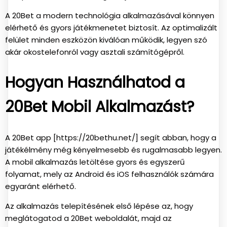
A 20Bet a modern technológia alkalmazásával könnyen
elérhető és gyors játékmenetet biztosít. Az optimalizált
felület minden eszközön kiválóan működik, legyen szó
akár okostelefonról vagy asztali számítógépről.
Hogyan Használhatod a
20Bet Mobil Alkalmazást?
A 20Bet app [https://20bethu.net/] segít abban, hogy a
játékélmény még kényelmesebb és rugalmasabb legyen.
A mobil alkalmazás letöltése gyors és egyszerű
folyamat, mely az Android és iOS felhasználók számára
egyaránt elérhető.
Az alkalmazás telepítésének első lépése az, hogy
meglátogatod a 20Bet weboldalát, majd az