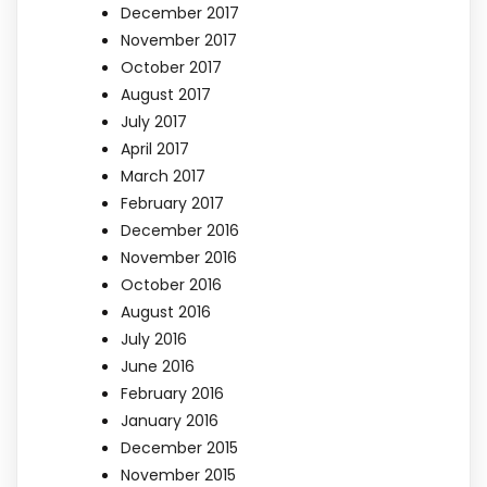
December 2017
November 2017
October 2017
August 2017
July 2017
April 2017
March 2017
February 2017
December 2016
November 2016
October 2016
August 2016
July 2016
June 2016
February 2016
January 2016
December 2015
November 2015