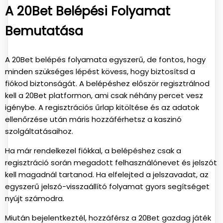
A 20Bet Belépési Folyamat
Bemutatása
A 20Bet belépés folyamata egyszerű, de fontos, hogy
minden szükséges lépést kövess, hogy biztosítsd a
fiókod biztonságát. A belépéshez először regisztrálnod
kell a 20Bet platformon, ami csak néhány percet vesz
igénybe. A regisztrációs űrlap kitöltése és az adatok
ellenőrzése után máris hozzáférhetsz a kaszinó
szolgáltatásaihoz.
Ha már rendelkezel fiókkal, a belépéshez csak a
regisztráció során megadott felhasználónevet és jelszót
kell magadnál tartanod. Ha elfelejted a jelszavadat, az
egyszerű jelszó-visszaállító folyamat gyors segítséget
nyújt számodra.
Miután bejelentkeztél, hozzáférsz a 20Bet gazdag játék