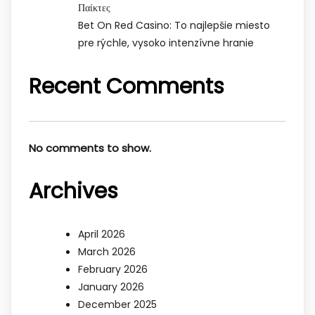
Παίκτες
Bet On Red Casino: To najlepšie miesto
pre rýchle, vysoko intenzívne hranie
Recent Comments
No comments to show.
Archives
April 2026
March 2026
February 2026
January 2026
December 2025