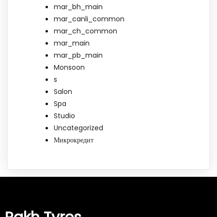
mar_bh_main
mar_canli_common
mar_ch_common
mar_main
mar_pb_main
Monsoon
s
Salon
Spa
Studio
Uncategorized
Микрокредит