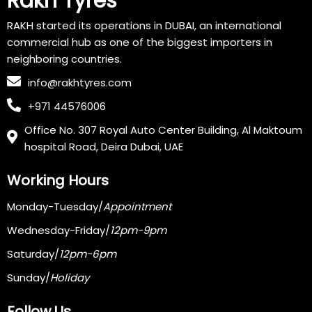
Rakh Tyres
RAKH started its operations in DUBAI, an international
commercial hub as one of the biggest importers in
neighboring countries.
info@rakhtyres.com
+971 44576006
Office No. 307 Royal Auto Center Building, Al Maktoum
hospital Road, Deira Dubai, UAE
Working Hours
Monday-Tuesday/
Appointment
Wednesday-Friday/
12pm-9pm
Saturday/
12pm-6pm
Sunday/
Holiday
Follow Us