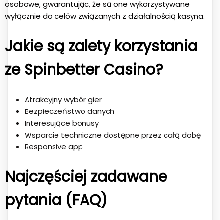
osobowe, gwarantując, że są one wykorzystywane
wyłącznie do celów związanych z działalnością kasyna.
Jakie są zalety korzystania
ze Spinbetter Casino?
Atrakcyjny wybór gier
Bezpieczeństwo danych
Interesujące bonusy
Wsparcie techniczne dostępne przez całą dobę
Responsive app
Najczęściej zadawane
pytania (FAQ)