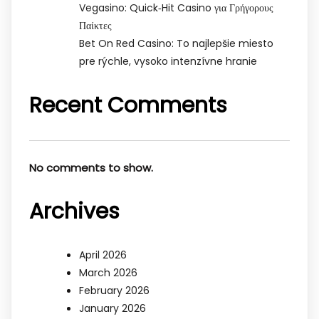
Vegasino: Quick‑Hit Casino για Γρήγορους
Παίκτες
Bet On Red Casino: To najlepšie miesto
pre rýchle, vysoko intenzívne hranie
Recent Comments
No comments to show.
Archives
April 2026
March 2026
February 2026
January 2026