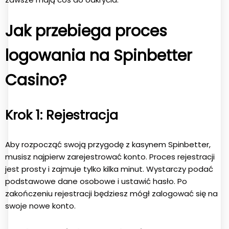
Jak przebiega proces
logowania na Spinbetter
Casino?
Krok 1: Rejestracja
Aby rozpocząć swoją przygodę z kasynem Spinbetter,
musisz najpierw zarejestrować konto. Proces rejestracji
jest prosty i zajmuje tylko kilka minut. Wystarczy podać
podstawowe dane osobowe i ustawić hasło. Po
zakończeniu rejestracji będziesz mógł zalogować się na
swoje nowe konto.