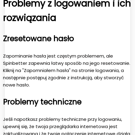
Problemy z logowaniem i ich
rozwiązania
Zresetowane hasło
Zapominanie hasła jest częstym problemem, ale
Spinbetter zapewnia łatwy sposób na jego resetowanie.
Kliknij na "Zapomniałem hasła" na stronie logowania, a
następnie postępuj zgodnie z instrukcją, aby stworzyć
nowe hasło.
Problemy techniczne
Jeśli napotkasz problemy techniczne przy logowaniu,
upewnij się, że twoja przeglądarka internetowa jest
zaktualizowana i że twoje połączenie internetowe działa