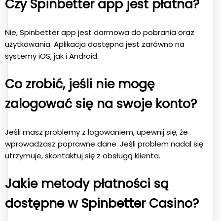
Czy Spinbetter app jest płatna?
Nie, Spinbetter app jest darmowa do pobrania oraz
użytkowania. Aplikacja dostępna jest zarówno na
systemy iOS, jak i Android.
Co zrobić, jeśli nie mogę
zalogować się na swoje konto?
Jeśli masz problemy z logowaniem, upewnij się, że
wprowadzasz poprawne dane. Jeśli problem nadal się
utrzymuje, skontaktuj się z obsługą klienta.
Jakie metody płatności są
dostępne w Spinbetter Casino?