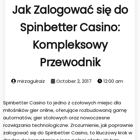
Jak Zalogować się do
Spinbetter Casino:
Kompleksowy
Przewodnik
mirzagulraiz
October 2, 2017
12:00 am
Spinbetter Casino to jedno z czołowych miejsc dla
miłośników gier online, oferujące rozbudowaną gamę
automatów, gier stołowych oraz nowoczesne
rozwiązania technologiczne. Zrozumienie, jak poprawnie
zalogować się do Spinbetter Casino, to kluczowy krok w