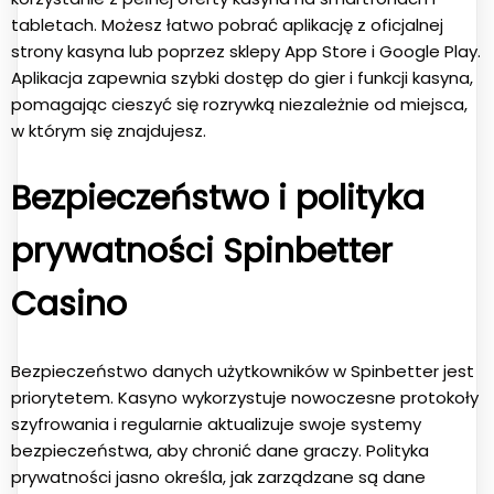
tabletach. Możesz łatwo pobrać aplikację z oficjalnej
strony kasyna lub poprzez sklepy App Store i Google Play.
Aplikacja zapewnia szybki dostęp do gier i funkcji kasyna,
pomagając cieszyć się rozrywką niezależnie od miejsca,
w którym się znajdujesz.
Bezpieczeństwo i polityka
prywatności Spinbetter
Casino
Bezpieczeństwo danych użytkowników w Spinbetter jest
priorytetem. Kasyno wykorzystuje nowoczesne protokoły
szyfrowania i regularnie aktualizuje swoje systemy
bezpieczeństwa, aby chronić dane graczy. Polityka
prywatności jasno określa, jak zarządzane są dane