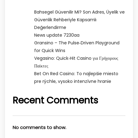
Bahsegel Güvenilir Mi? Son Adres, Üyelik ve
Güvenlik Rehberiyle Kapsamlı
Değerlendirme
News update 7230aa
Gransino – The Pulse‑Driven Playground
for Quick Wins
Vegasino: Quick‑Hit Casino για Γρήγορους
Παίκτες
Bet On Red Casino: To najlepšie miesto
pre rýchle, vysoko intenzívne hranie
Recent Comments
No comments to show.