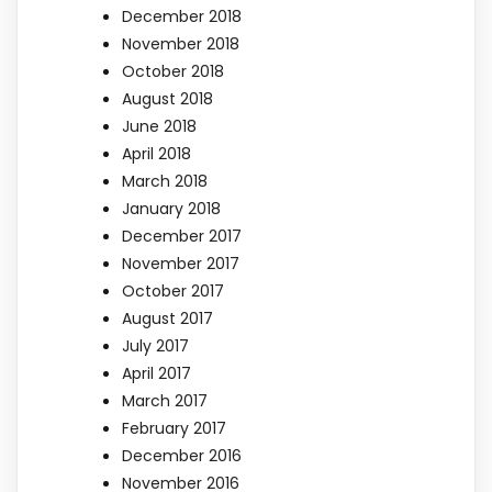
December 2018
November 2018
October 2018
August 2018
June 2018
April 2018
March 2018
January 2018
December 2017
November 2017
October 2017
August 2017
July 2017
April 2017
March 2017
February 2017
December 2016
November 2016