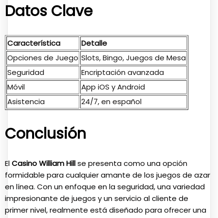
Datos Clave
Característica
Detalle
Opciones de Juego
Slots, Bingo, Juegos de Mesa
Seguridad
Encriptación avanzada
Móvil
App iOS y Android
Asistencia
24/7, en español
Conclusión
El
Casino William Hill
se presenta como una opción
formidable para cualquier amante de los juegos de azar
en línea. Con un enfoque en la seguridad, una variedad
impresionante de juegos y un servicio al cliente de
primer nivel, realmente está diseñado para ofrecer una