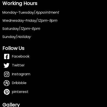
Working Hours
Monday-Tuesday/
Appointment
Wednesday-Friday/
12pm-9pm
Saturday/
12pm-6pm
Sunday/
Holiday
Follow Us
Facebook
Twitter
Instagram
Dribbble
pinterest
Gallery