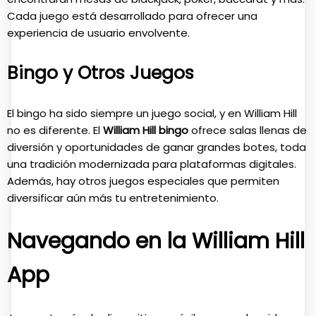
Cada juego está desarrollado para ofrecer una
experiencia de usuario envolvente.
Bingo y Otros Juegos
El bingo ha sido siempre un juego social, y en William Hill
no es diferente. El
William Hill bingo
ofrece salas llenas de
diversión y oportunidades de ganar grandes botes, toda
una tradición modernizada para plataformas digitales.
Además, hay otros juegos especiales que permiten
diversificar aún más tu entretenimiento.
Navegando en la William Hill
App