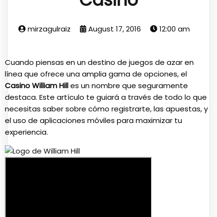
mirzagulraiz
August 17, 2016
12:00 am
Cuando piensas en un destino de juegos de azar en
línea que ofrece una amplia gama de opciones, el
Casino William Hill
es un nombre que seguramente
destaca. Este artículo te guiará a través de todo lo que
necesitas saber sobre cómo registrarte, las apuestas, y
el uso de aplicaciones móviles para maximizar tu
experiencia.