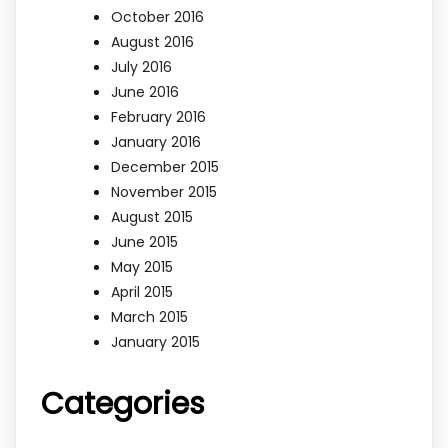
October 2016
August 2016
July 2016
June 2016
February 2016
January 2016
December 2015
November 2015
August 2015
June 2015
May 2015
April 2015
March 2015
January 2015
Categories