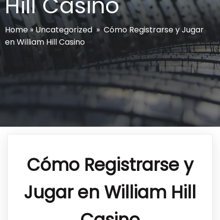
Hill Casino
Home
»
Uncategorized
»
Cómo Registrarse y Jugar
en William Hill Casino
Cómo Registrarse y
Jugar en William Hill
Casino