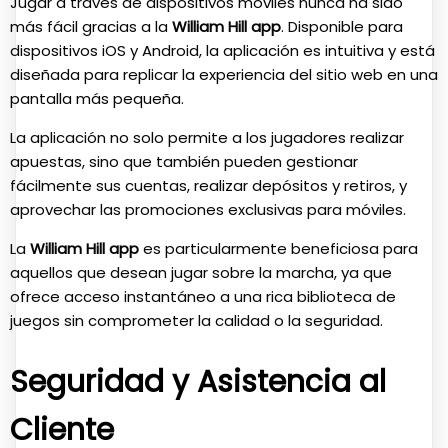
Jugar a través de dispositivos móviles nunca ha sido
más fácil gracias a la
William Hill app
. Disponible para
dispositivos iOS y Android, la aplicación es intuitiva y está
diseñada para replicar la experiencia del sitio web en una
pantalla más pequeña.
La aplicación no solo permite a los jugadores realizar
apuestas, sino que también pueden gestionar
fácilmente sus cuentas, realizar depósitos y retiros, y
aprovechar las promociones exclusivas para móviles.
La
William Hill app
es particularmente beneficiosa para
aquellos que desean jugar sobre la marcha, ya que
ofrece acceso instantáneo a una rica biblioteca de
juegos sin comprometer la calidad o la seguridad.
Seguridad y Asistencia al
Cliente