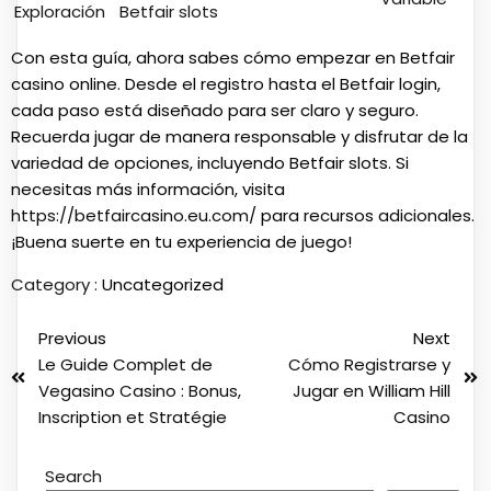
Exploración
Betfair slots
Con esta guía, ahora sabes cómo empezar en Betfair
casino online. Desde el registro hasta el Betfair login,
cada paso está diseñado para ser claro y seguro.
Recuerda jugar de manera responsable y disfrutar de la
variedad de opciones, incluyendo Betfair slots. Si
necesitas más información, visita
https://betfaircasino.eu.com/
para recursos adicionales.
¡Buena suerte en tu experiencia de juego!
Category :
Uncategorized
Previous
Next
Le Guide Complet de
Cómo Registrarse y
Vegasino Casino : Bonus,
Jugar en William Hill
Inscription et Stratégie
Casino
Search