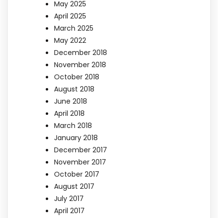
May 2025
April 2025
March 2025
May 2022
December 2018
November 2018
October 2018
August 2018
June 2018
April 2018
March 2018
January 2018
December 2017
November 2017
October 2017
August 2017
July 2017
April 2017