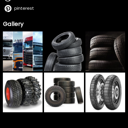
pinterest
Gallery