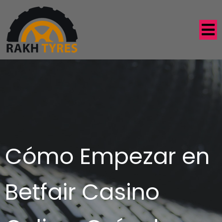
Cómo Empezar en
Betfair Casino