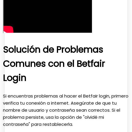
Solución de Problemas
Comunes con el Betfair
Login
Si encuentras problemas al hacer el Betfair login, primero
verifica tu conexión a internet. Asegúrate de que tu
nombre de usuario y contraseña sean correctos. Si el
problema persiste, usa la opción de "olvidé mi
contraseña" para restablecerla.