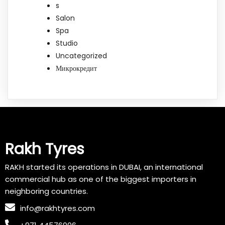
s
Salon
Spa
Studio
Uncategorized
Микрокредит
Rakh Tyres
RAKH started its operations in DUBAI, an international
commercial hub as one of the biggest importers in
neighboring countries.
info@rakhtyres.com