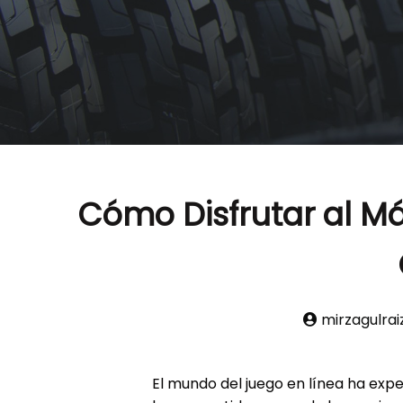
Cómo Disfrutar al M
mirzagulrai
El mundo del juego en línea ha ex