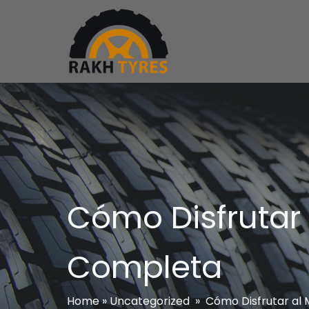
Cómo Disfrutar
Completa
Home
»
Uncategorized
»
Cómo Disfrutar al