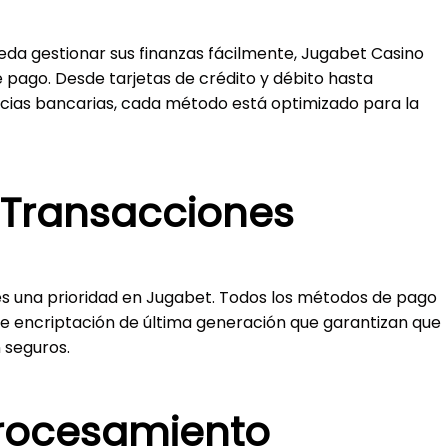
da gestionar sus finanzas fácilmente, Jugabet Casino
pago. Desde tarjetas de crédito y débito hasta
encias bancarias, cada método está optimizado para la
 Transacciones
es una prioridad en Jugabet. Todos los métodos de pago
e encriptación de última generación que garantizan que
 seguros.
rocesamiento