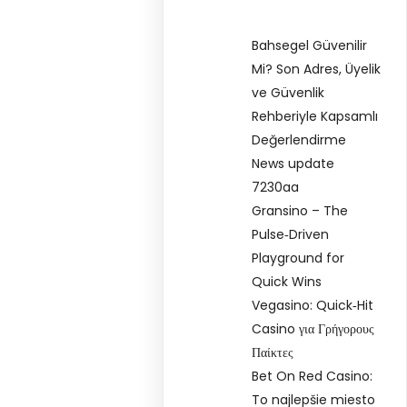
Bahsegel Güvenilir
Mi? Son Adres, Üyelik
ve Güvenlik
Rehberiyle Kapsamlı
Değerlendirme
News update
7230aa
Gransino – The
Pulse‑Driven
Playground for
Quick Wins
Vegasino: Quick‑Hit
Casino για Γρήγορους
Παίκτες
Bet On Red Casino:
To najlepšie miesto