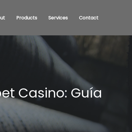
ut
Products
Services
Contact
et Casino: Guía