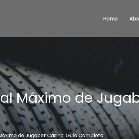
Home
Abo
 al Máximo de Jugab
 Máximo de Jugabet Casino: Guía Completa