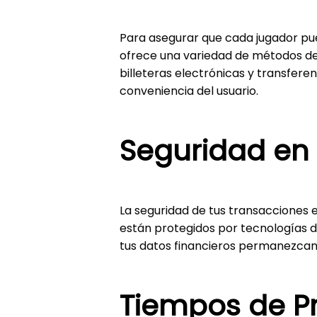
Para asegurar que cada jugador pue
ofrece una variedad de métodos de 
billeteras electrónicas y transfer
conveniencia del usuario.
Seguridad en
La seguridad de tus transacciones 
están protegidos por tecnologías d
tus datos financieros permanezcan
Tiempos de P