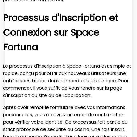
Processus d'Inscription et
Connexion sur Space
Fortuna
Le processus d'inscription à Space Fortuna est simple et
rapide, conçu pour offrir aux nouveaux utilisateurs une
entrée sans tracas dans le monde du jeu en ligne. Pour
commencer, il vous suffit de vous rendre sur la page
d'inscription du site ou de l'application.
Après avoir rempli le formulaire avec vos informations
personnelles, vous recevrez un email de confirmation
pour vérifier votre identité. Ce processus fait partie du
strict protocole de sécurité du casino. Une fois inscrit,
l'accès au casino Space Fortuna login ouvre les portes