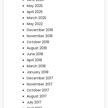
May 2025
April 2025
March 2025
May 2022
December 2018
November 2018
October 2018
August 2018
June 2018
April 2018
March 2018
January 2018
December 2017
November 2017
October 2017
August 2017
July 2017