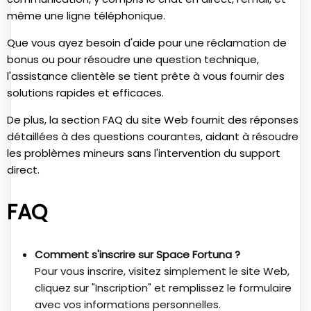
même une ligne téléphonique.
Que vous ayez besoin d'aide pour une réclamation de
bonus ou pour résoudre une question technique,
l'assistance clientèle se tient prête à vous fournir des
solutions rapides et efficaces.
De plus, la section FAQ du site Web fournit des réponses
détaillées à des questions courantes, aidant à résoudre
les problèmes mineurs sans l'intervention du support
direct.
FAQ
Comment s'inscrire sur Space Fortuna ?
Pour vous inscrire, visitez simplement le site Web,
cliquez sur "Inscription" et remplissez le formulaire
avec vos informations personnelles.