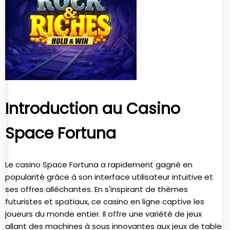
Introduction au Casino
Space Fortuna
Le casino Space Fortuna a rapidement gagné en
popularité grâce à son interface utilisateur intuitive et
ses offres alléchantes. En s'inspirant de thèmes
futuristes et spatiaux, ce casino en ligne captive les
joueurs du monde entier. Il offre une variété de jeux
allant des machines à sous innovantes aux jeux de table