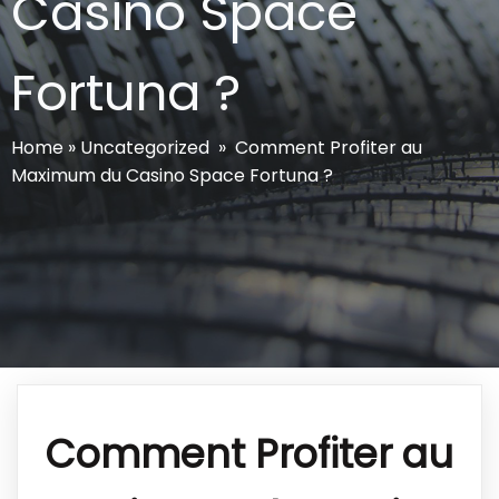
Casino Space
Fortuna ?
Home
»
Uncategorized
»
Comment Profiter au
Maximum du Casino Space Fortuna ?
Comment Profiter au