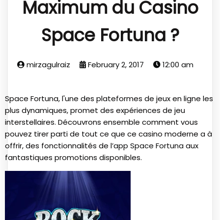
Maximum du Casino
Space Fortuna ?
mirzagulraiz
February 2, 2017
12:00 am
Space Fortuna, l'une des plateformes de jeux en ligne les
plus dynamiques, promet des expériences de jeu
interstellaires. Découvrons ensemble comment vous
pouvez tirer parti de tout ce que ce casino moderne a à
offrir, des fonctionnalités de l’
app Space Fortuna
aux
fantastiques promotions disponibles.