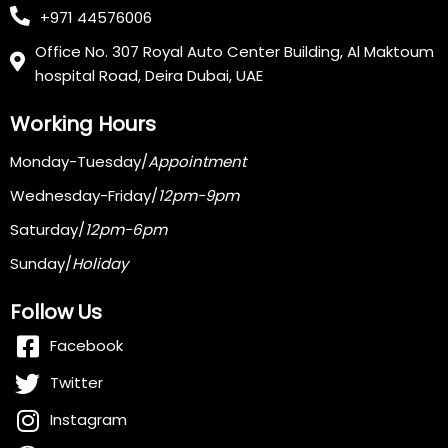
+971 44576006
Office No. 307 Royal Auto Center Building, Al Maktoum
hospital Road, Deira Dubai, UAE
Working Hours
Monday-Tuesday/
Appointment
Wednesday-Friday/
12pm-9pm
Saturday/
12pm-6pm
Sunday/
Holiday
Follow Us
Facebook
Twitter
Instagram